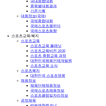
국내종합대회
종목별대회결과
기준기록
대회정보(국제)
국제종합대회
국제스포츠캘린더
국제스포츠동향
스포츠교육/복지
스포츠교육
스포츠교육 플래닛
스포츠교육비전 2030
스포츠 종합교육 과정
대한민국체육인재개발원
스포츠교육 소식
스포츠복지
대한민국 스포츠영웅
채용정보
체육단체채용정보
국제스포츠채용정보
스포츠클럽일자리정보
공정체육
반부패청렴코너