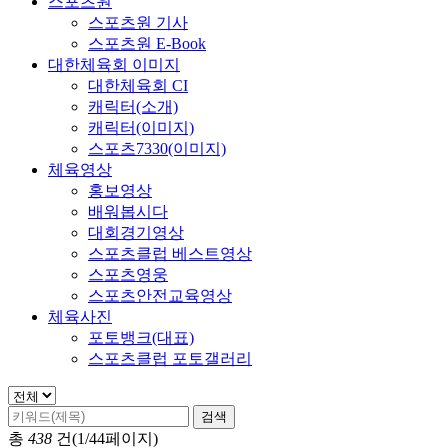
스포츠원
스포츠원 기사
스포츠원 E-Book
대한체육회 이미지
대한체육회 CI
캐릭터(소개)
캐릭터(이미지)
스포츠7330(이미지)
체육영상
홍보영상
배워봅시다
대회경기영상
스포츠클럽 베스트영상
스포츠영웅
스포츠안전교육영상
체육사진
포토뱅크(대표)
스포츠클럽 포토갤러리
검색
총
438
건(1/44페이지)