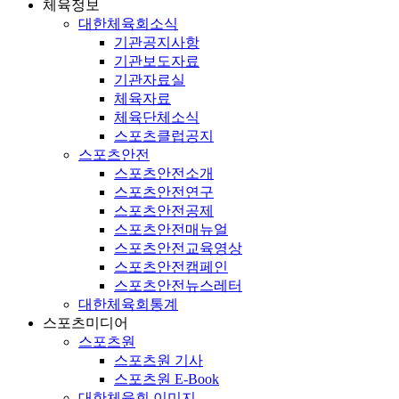
체육정보
대한체육회소식
기관공지사항
기관보도자료
기관자료실
체육자료
체육단체소식
스포츠클럽공지
스포츠안전
스포츠안전소개
스포츠안전연구
스포츠안전공제
스포츠안전매뉴얼
스포츠안전교육영상
스포츠안전캠페인
스포츠안전뉴스레터
대한체육회통계
스포츠미디어
스포츠원
스포츠원 기사
스포츠원 E-Book
대한체육회 이미지