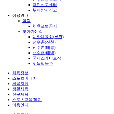
클린신고센터
부패방지신고
이용안내
알림
체육포털공지
찾아가는길
대한체육회(본관)
선수촌(진천)
선수촌(태릉)
선수촌(태백)
국제스케이트장
체육박물관
체육정보
스포츠미디어
체육지원
생활체육
전문체육
스포츠교육/복지
이용안내