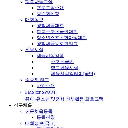
행복나눔교실
프로그램소개
강습회신청
대회정보
생활체육대회
학교스포츠클럽대회
청소년스포츠한마당대회
생활체육동호회리그
체육시설
체육시설검색
스포츠클럽
학교체육시설
체육시설알리미(공단)
승강제 리그
사업소개
FMS for SPORT
유아•유소년 맞춤형 신체활동 프로그램
전문체육
전문체육등록
등록신청
대회정보(국내)