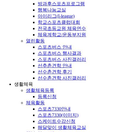
방과후스포츠프로그램
행복나눔교실
아이리그(I-league)
학교스포츠클럽대회
전국초등교원 체육연수
체육계학교/운동부지원
열린활동
스포츠버스 안내
스포츠버스 행사결과
스포츠버스 사진갤러리
선추촌견학 안내
선수촌견학 후기
선수촌견학 사진갤러리
생활체육
생활체육등록
등록신청
체육활동
스포츠7330안내
스포츠7330(이미지)
스케이트수강신청
해달맞이 생활체육교실