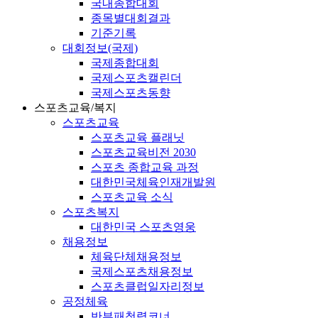
국내종합대회
종목별대회결과
기준기록
대회정보(국제)
국제종합대회
국제스포츠캘린더
국제스포츠동향
스포츠교육/복지
스포츠교육
스포츠교육 플래닛
스포츠교육비전 2030
스포츠 종합교육 과정
대한민국체육인재개발원
스포츠교육 소식
스포츠복지
대한민국 스포츠영웅
채용정보
체육단체채용정보
국제스포츠채용정보
스포츠클럽일자리정보
공정체육
반부패청렴코너