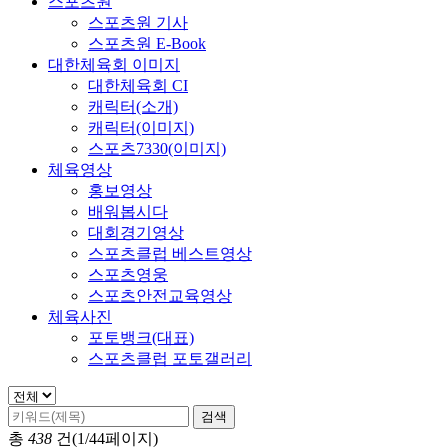
스포츠원
스포츠원 기사
스포츠원 E-Book
대한체육회 이미지
대한체육회 CI
캐릭터(소개)
캐릭터(이미지)
스포츠7330(이미지)
체육영상
홍보영상
배워봅시다
대회경기영상
스포츠클럽 베스트영상
스포츠영웅
스포츠안전교육영상
체육사진
포토뱅크(대표)
스포츠클럽 포토갤러리
검색
총
438
건(1/44페이지)