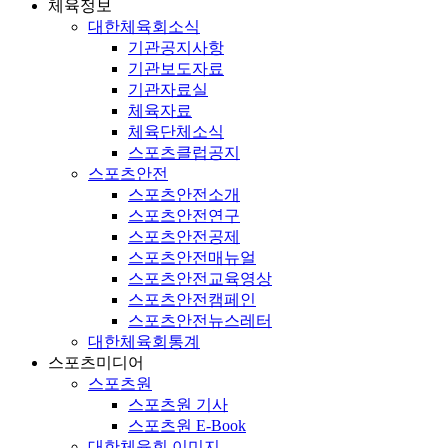
체육정보
대한체육회소식
기관공지사항
기관보도자료
기관자료실
체육자료
체육단체소식
스포츠클럽공지
스포츠안전
스포츠안전소개
스포츠안전연구
스포츠안전공제
스포츠안전매뉴얼
스포츠안전교육영상
스포츠안전캠페인
스포츠안전뉴스레터
대한체육회통계
스포츠미디어
스포츠원
스포츠원 기사
스포츠원 E-Book
대한체육회 이미지