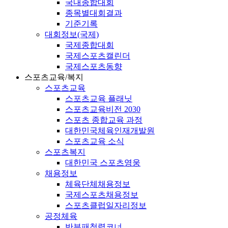
국내종합대회
종목별대회결과
기준기록
대회정보(국제)
국제종합대회
국제스포츠캘린더
국제스포츠동향
스포츠교육/복지
스포츠교육
스포츠교육 플래닛
스포츠교육비전 2030
스포츠 종합교육 과정
대한민국체육인재개발원
스포츠교육 소식
스포츠복지
대한민국 스포츠영웅
채용정보
체육단체채용정보
국제스포츠채용정보
스포츠클럽일자리정보
공정체육
반부패청렴코너