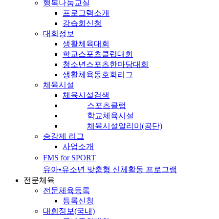
행복나눔교실
프로그램소개
강습회신청
대회정보
생활체육대회
학교스포츠클럽대회
청소년스포츠한마당대회
생활체육동호회리그
체육시설
체육시설검색
스포츠클럽
학교체육시설
체육시설알리미(공단)
승강제 리그
사업소개
FMS for SPORT
유아•유소년 맞춤형 신체활동 프로그램
전문체육
전문체육등록
등록신청
대회정보(국내)