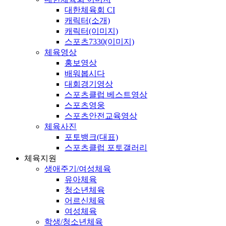
대한체육회 CI
캐릭터(소개)
캐릭터(이미지)
스포츠7330(이미지)
체육영상
홍보영상
배워봅시다
대회경기영상
스포츠클럽 베스트영상
스포츠영웅
스포츠안전교육영상
체육사진
포토뱅크(대표)
스포츠클럽 포토갤러리
체육지원
생애주기/여성체육
유아체육
청소년체육
어르신체육
여성체육
학생/청소년체육