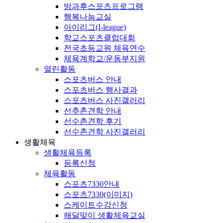
방과후스포츠프로그램
행복나눔교실
아이리그(I-league)
학교스포츠클럽대회
전국초등교원 체육연수
체육계학교/운동부지원
열린활동
스포츠버스 안내
스포츠버스 행사결과
스포츠버스 사진갤러리
선추촌견학 안내
선수촌견학 후기
선수촌견학 사진갤러리
생활체육
생활체육등록
등록신청
체육활동
스포츠7330안내
스포츠7330(이미지)
스케이트수강신청
해달맞이 생활체육교실