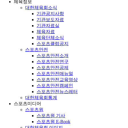
체육정보
대한체육회소식
기관공지사항
기관보도자료
기관자료실
체육자료
체육단체소식
스포츠클럽공지
스포츠안전
스포츠안전소개
스포츠안전연구
스포츠안전공제
스포츠안전매뉴얼
스포츠안전교육영상
스포츠안전캠페인
스포츠안전뉴스레터
대한체육회통계
스포츠미디어
스포츠원
스포츠원 기사
스포츠원 E-Book
대한체육회 이미지