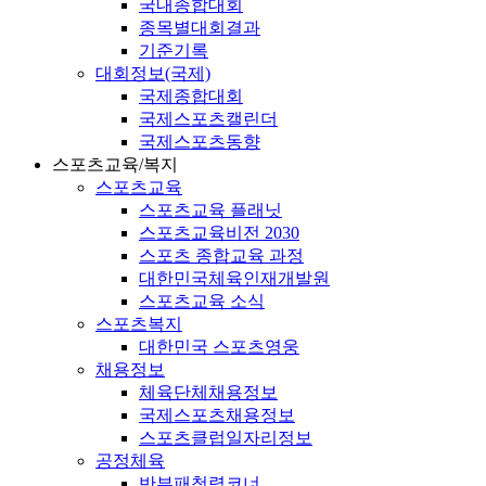
국내종합대회
종목별대회결과
기준기록
대회정보(국제)
국제종합대회
국제스포츠캘린더
국제스포츠동향
스포츠교육/복지
스포츠교육
스포츠교육 플래닛
스포츠교육비전 2030
스포츠 종합교육 과정
대한민국체육인재개발원
스포츠교육 소식
스포츠복지
대한민국 스포츠영웅
채용정보
체육단체채용정보
국제스포츠채용정보
스포츠클럽일자리정보
공정체육
반부패청렴코너