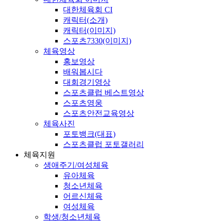
대한체육회 CI
캐릭터(소개)
캐릭터(이미지)
스포츠7330(이미지)
체육영상
홍보영상
배워봅시다
대회경기영상
스포츠클럽 베스트영상
스포츠영웅
스포츠안전교육영상
체육사진
포토뱅크(대표)
스포츠클럽 포토갤러리
체육지원
생애주기/여성체육
유아체육
청소년체육
어르신체육
여성체육
학생/청소년체육