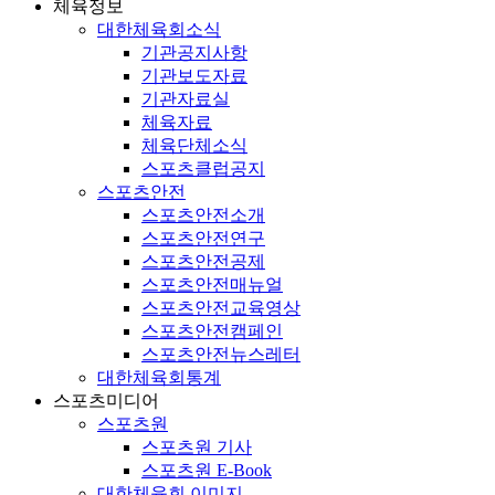
체육정보
대한체육회소식
기관공지사항
기관보도자료
기관자료실
체육자료
체육단체소식
스포츠클럽공지
스포츠안전
스포츠안전소개
스포츠안전연구
스포츠안전공제
스포츠안전매뉴얼
스포츠안전교육영상
스포츠안전캠페인
스포츠안전뉴스레터
대한체육회통계
스포츠미디어
스포츠원
스포츠원 기사
스포츠원 E-Book
대한체육회 이미지