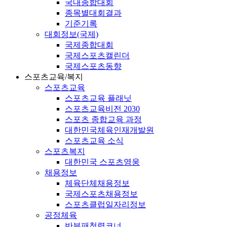
국내종합대회
종목별대회결과
기준기록
대회정보(국제)
국제종합대회
국제스포츠캘린더
국제스포츠동향
스포츠교육/복지
스포츠교육
스포츠교육 플래닛
스포츠교육비전 2030
스포츠 종합교육 과정
대한민국체육인재개발원
스포츠교육 소식
스포츠복지
대한민국 스포츠영웅
채용정보
체육단체채용정보
국제스포츠채용정보
스포츠클럽일자리정보
공정체육
반부패청렴코너