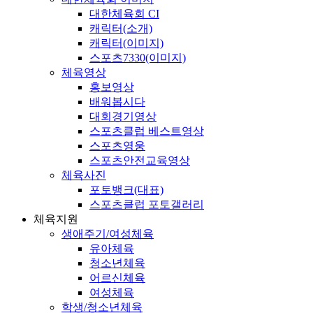
대한체육회 CI
캐릭터(소개)
캐릭터(이미지)
스포츠7330(이미지)
체육영상
홍보영상
배워봅시다
대회경기영상
스포츠클럽 베스트영상
스포츠영웅
스포츠안전교육영상
체육사진
포토뱅크(대표)
스포츠클럽 포토갤러리
체육지원
생애주기/여성체육
유아체육
청소년체육
어르신체육
여성체육
학생/청소년체육