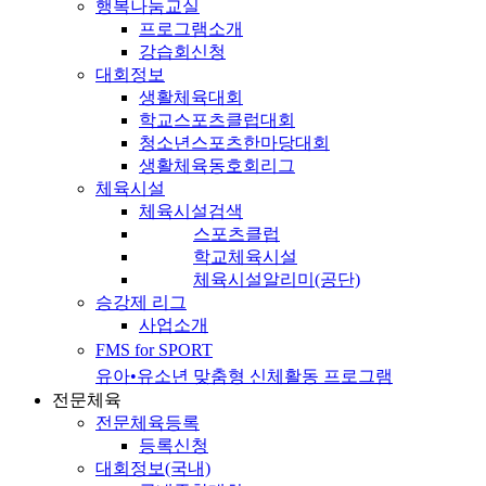
행복나눔교실
프로그램소개
강습회신청
대회정보
생활체육대회
학교스포츠클럽대회
청소년스포츠한마당대회
생활체육동호회리그
체육시설
체육시설검색
스포츠클럽
학교체육시설
체육시설알리미(공단)
승강제 리그
사업소개
FMS for SPORT
유아•유소년 맞춤형 신체활동 프로그램
전문체육
전문체육등록
등록신청
대회정보(국내)