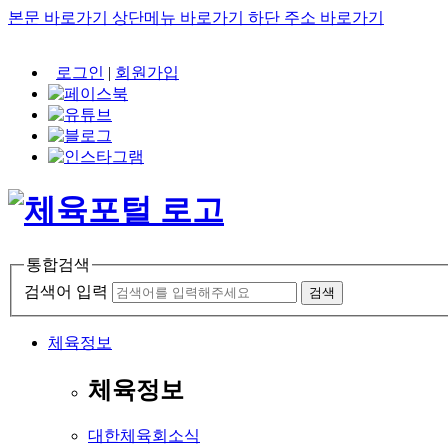
본문 바로가기
상단메뉴 바로가기
하단 주소 바로가기
로그인
|
회원가입
통합검색
검색어 입력
검색
체육정보
체육정보
대한체육회소식