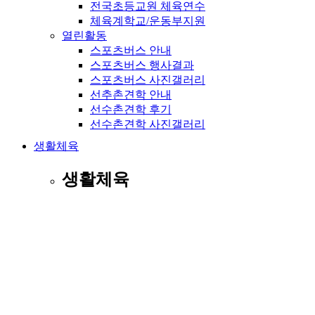
전국초등교원 체육연수
체육계학교/운동부지원
열린활동
스포츠버스 안내
스포츠버스 행사결과
스포츠버스 사진갤러리
선추촌견학 안내
선수촌견학 후기
선수촌견학 사진갤러리
생활체육
생활체육