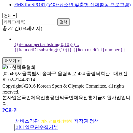
FMS for SPORT(유아•유소년 맞춤형 신체활동 프로그램)
검색
총
31
건(1/4페이지)
{{item.subject.substring(0,10)}}...
{{item.crtDt.substring(0,10)}}
{{item.readCnt | number }}
더보기 +
[05540]서울특별시 송파구 올림픽로 424 올림픽회관 대표전
화 02-2144-8114
Copyrightⓒ2016 Korean Sport & Olympic Committee. all rights
reserved.
본사업은국민체육진흥공단의국민체육진흥기금지원사업입니
다.
PC화면
서비스약관
저작권 정책
개인정보처리방침
이메일무단수집거부