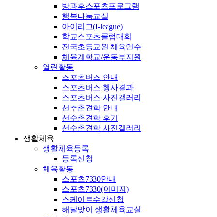
방과후스포츠프로그램
행복나눔교실
아이리그(I-league)
학교스포츠클럽대회
전국초등교원 체육연수
체육계학교/운동부지원
열린활동
스포츠버스 안내
스포츠버스 행사결과
스포츠버스 사진갤러리
선추촌견학 안내
선수촌견학 후기
선수촌견학 사진갤러리
생활체육
생활체육등록
등록신청
체육활동
스포츠7330안내
스포츠7330(이미지)
스케이트수강신청
해달맞이 생활체육교실