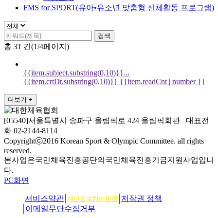
FMS for SPORT(유아•유소년 맞춤형 신체활동 프로그램)
검색
총
31
건(1/4페이지)
{{item.subject.substring(0,10)}}...
{{item.crtDt.substring(0,10)}}
{{item.readCnt | number }}
더보기 +
[05540]서울특별시 송파구 올림픽로 424 올림픽회관 대표전
화 02-2144-8114
Copyrightⓒ2016 Korean Sport & Olympic Committee. all rights
reserved.
본사업은국민체육진흥공단의국민체육진흥기금지원사업입니
다.
PC화면
서비스약관
저작권 정책
개인정보처리방침
이메일무단수집거부