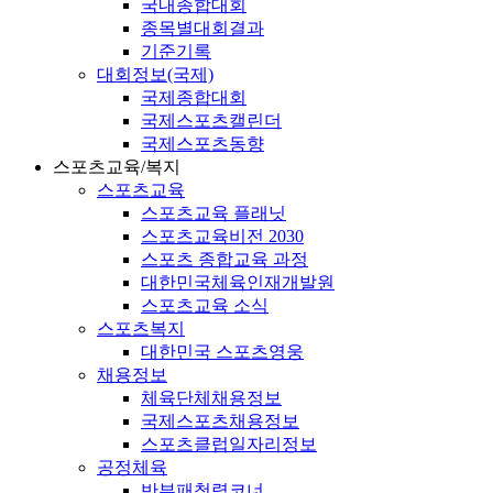
국내종합대회
종목별대회결과
기준기록
대회정보(국제)
국제종합대회
국제스포츠캘린더
국제스포츠동향
스포츠교육/복지
스포츠교육
스포츠교육 플래닛
스포츠교육비전 2030
스포츠 종합교육 과정
대한민국체육인재개발원
스포츠교육 소식
스포츠복지
대한민국 스포츠영웅
채용정보
체육단체채용정보
국제스포츠채용정보
스포츠클럽일자리정보
공정체육
반부패청렴코너