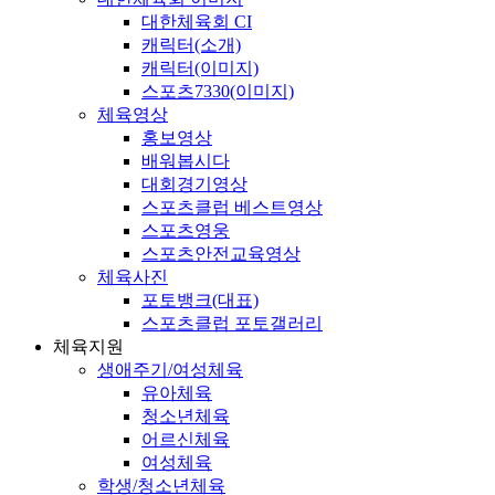
대한체육회 CI
캐릭터(소개)
캐릭터(이미지)
스포츠7330(이미지)
체육영상
홍보영상
배워봅시다
대회경기영상
스포츠클럽 베스트영상
스포츠영웅
스포츠안전교육영상
체육사진
포토뱅크(대표)
스포츠클럽 포토갤러리
체육지원
생애주기/여성체육
유아체육
청소년체육
어르신체육
여성체육
학생/청소년체육