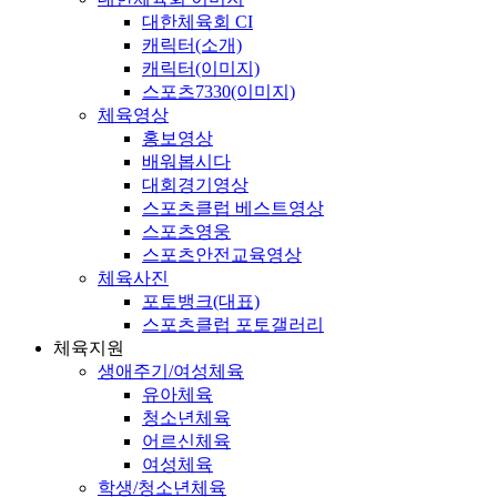
대한체육회 CI
캐릭터(소개)
캐릭터(이미지)
스포츠7330(이미지)
체육영상
홍보영상
배워봅시다
대회경기영상
스포츠클럽 베스트영상
스포츠영웅
스포츠안전교육영상
체육사진
포토뱅크(대표)
스포츠클럽 포토갤러리
체육지원
생애주기/여성체육
유아체육
청소년체육
어르신체육
여성체육
학생/청소년체육