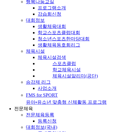
행복나눔교실
프로그램소개
강습회신청
대회정보
생활체육대회
학교스포츠클럽대회
청소년스포츠한마당대회
생활체육동호회리그
체육시설
체육시설검색
스포츠클럽
학교체육시설
체육시설알리미(공단)
승강제 리그
사업소개
FMS for SPORT
유아•유소년 맞춤형 신체활동 프로그램
전문체육
전문체육등록
등록신청
대회정보(국내)