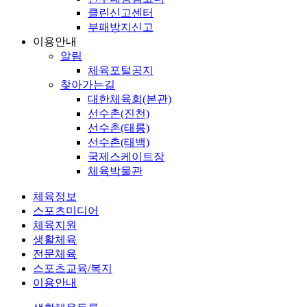
클린신고센터
부패방지신고
이용안내
알림
체육포털공지
찾아가는길
대한체육회(본관)
선수촌(진천)
선수촌(태릉)
선수촌(태백)
국제스케이트장
체육박물관
체육정보
스포츠미디어
체육지원
생활체육
전문체육
스포츠교육/복지
이용안내