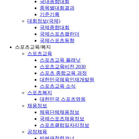
국내종합대회
종목별대회결과
기준기록
대회정보(국제)
국제종합대회
국제스포츠캘린더
국제스포츠동향
스포츠교육/복지
스포츠교육
스포츠교육 플래닛
스포츠교육비전 2030
스포츠 종합교육 과정
대한민국체육인재개발원
스포츠교육 소식
스포츠복지
대한민국 스포츠영웅
채용정보
체육단체채용정보
국제스포츠채용정보
스포츠클럽일자리정보
공정체육
반부패청렴코너