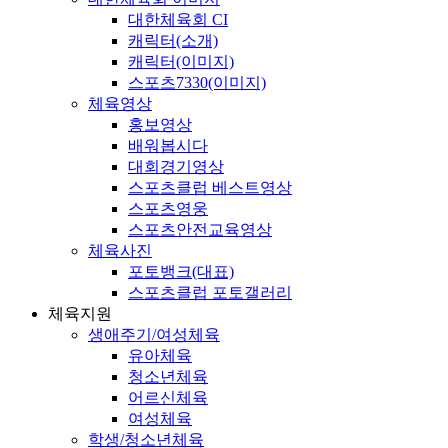
대한체육회 CI
캐릭터(소개)
캐릭터(이미지)
스포츠7330(이미지)
체육영상
홍보영상
배워봅시다
대회경기영상
스포츠클럽 베스트영상
스포츠영웅
스포츠안전교육영상
체육사진
포토뱅크(대표)
스포츠클럽 포토갤러리
체육지원
생애주기/여성체육
유아체육
청소년체육
어르신체육
여성체육
학생/청소년체육