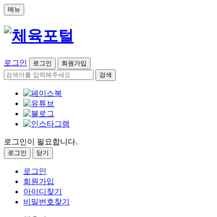
메뉴
로그인
로그인
회원가입
검색
로그인이 필요합니다.
로그인
닫기
로그인
회원가입
아이디찾기
비밀번호찾기