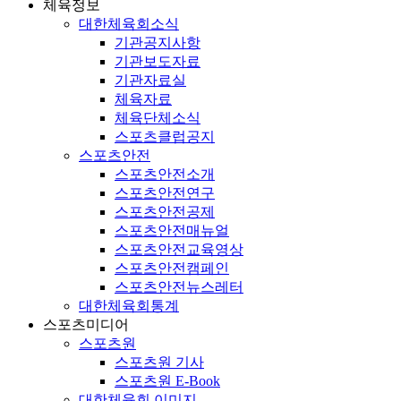
체육정보
대한체육회소식
기관공지사항
기관보도자료
기관자료실
체육자료
체육단체소식
스포츠클럽공지
스포츠안전
스포츠안전소개
스포츠안전연구
스포츠안전공제
스포츠안전매뉴얼
스포츠안전교육영상
스포츠안전캠페인
스포츠안전뉴스레터
대한체육회통계
스포츠미디어
스포츠원
스포츠원 기사
스포츠원 E-Book
대한체육회 이미지