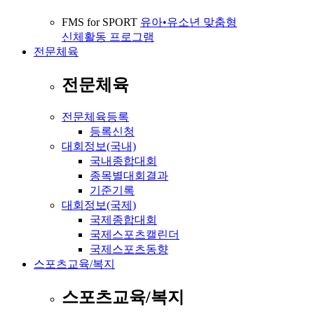
FMS for SPORT
유아•유소년 맞춤형
신체활동 프로그램
전문체육
전문체육
전문체육등록
등록신청
대회정보(국내)
국내종합대회
종목별대회결과
기준기록
대회정보(국제)
국제종합대회
국제스포츠캘린더
국제스포츠동향
스포츠교육/복지
스포츠교육/복지