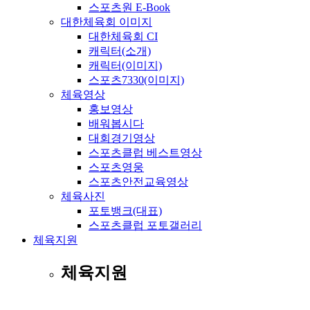
스포츠원 E-Book
대한체육회 이미지
대한체육회 CI
캐릭터(소개)
캐릭터(이미지)
스포츠7330(이미지)
체육영상
홍보영상
배워봅시다
대회경기영상
스포츠클럽 베스트영상
스포츠영웅
스포츠안전교육영상
체육사진
포토뱅크(대표)
스포츠클럽 포토갤러리
체육지원
체육지원