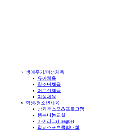
생애주기/여성체육
유아체육
청소년체육
어르신체육
여성체육
학생/청소년체육
방과후스포츠프로그램
행복나눔교실
아이리그(I-league)
학교스포츠클럽대회