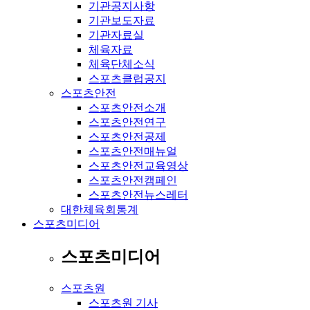
기관공지사항
기관보도자료
기관자료실
체육자료
체육단체소식
스포츠클럽공지
스포츠안전
스포츠안전소개
스포츠안전연구
스포츠안전공제
스포츠안전매뉴얼
스포츠안전교육영상
스포츠안전캠페인
스포츠안전뉴스레터
대한체육회통계
스포츠미디어
스포츠미디어
스포츠원
스포츠원 기사