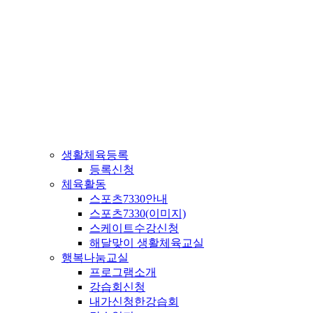
생활체육등록
등록신청
체육활동
스포츠7330안내
스포츠7330(이미지)
스케이트수강신청
해달맞이 생활체육교실
행복나눔교실
프로그램소개
강습회신청
내가신청한강습회