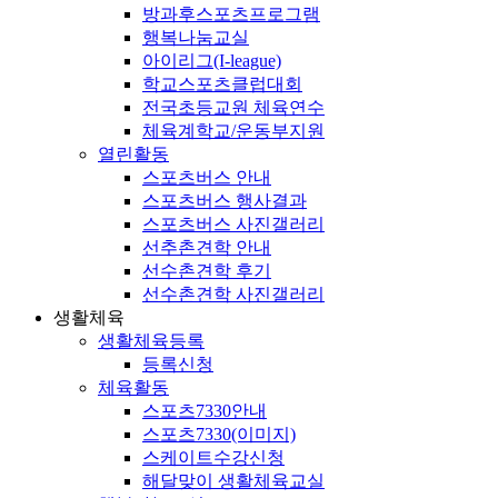
방과후스포츠프로그램
행복나눔교실
아이리그(I-league)
학교스포츠클럽대회
전국초등교원 체육연수
체육계학교/운동부지원
열린활동
스포츠버스 안내
스포츠버스 행사결과
스포츠버스 사진갤러리
선추촌견학 안내
선수촌견학 후기
선수촌견학 사진갤러리
생활체육
생활체육등록
등록신청
체육활동
스포츠7330안내
스포츠7330(이미지)
스케이트수강신청
해달맞이 생활체육교실