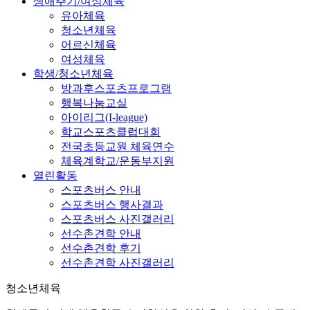
생애주기/여성체육
유아체육
청소년체육
어르신체육
여성체육
학생/청소년체육
방과후스포츠프로그램
행복나눔교실
아이리그(I-league)
학교스포츠클럽대회
전국초등교원 체육연수
체육계학교/운동부지원
열린활동
스포츠버스 안내
스포츠버스 행사결과
스포츠버스 사진갤러리
선수촌견학 안내
선수촌견학 후기
선수촌견학 사진갤러리
청소년체육