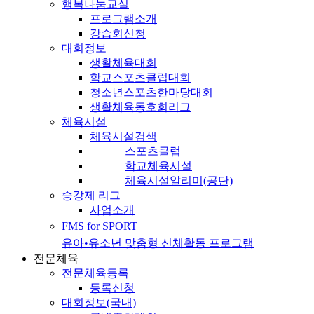
행복나눔교실
프로그램소개
강습회신청
대회정보
생활체육대회
학교스포츠클럽대회
청소년스포츠한마당대회
생활체육동호회리그
체육시설
체육시설검색
스포츠클럽
학교체육시설
체육시설알리미(공단)
승강제 리그
사업소개
FMS for SPORT
유아•유소년 맞춤형 신체활동 프로그램
전문체육
전문체육등록
등록신청
대회정보(국내)