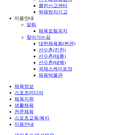
클린신고센터
부패방지신고
이용안내
알림
체육포털공지
찾아가는길
대한체육회(본관)
선수촌(진천)
선수촌(태릉)
선수촌(태백)
국제스케이트장
체육박물관
체육정보
스포츠미디어
체육지원
생활체육
전문체육
스포츠교육/복지
이용안내