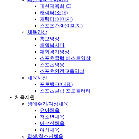
대한체육회 CI
캐릭터(소개)
캐릭터(이미지)
스포츠7330(이미지)
체육영상
홍보영상
배워봅시다
대회경기영상
스포츠클럽 베스트영상
스포츠영웅
스포츠안전교육영상
체육사진
포토뱅크(대표)
스포츠클럽 포토갤러리
체육지원
생애주기/여성체육
유아체육
청소년체육
어르신체육
여성체육
학생/청소년체육