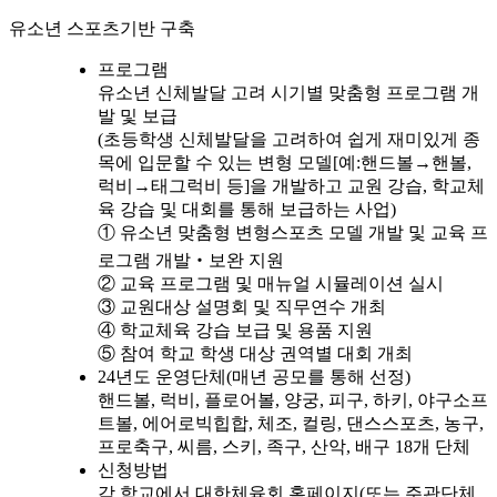
유소년 스포츠기반 구축
프로그램
유소년 신체발달 고려 시기별 맞춤형 프로그램 개
발 및 보급
(초등학생 신체발달을 고려하여 쉽게 재미있게 종
목에 입문할 수 있는 변형 모델[예:핸드볼→핸볼,
럭비→태그럭비 등]을 개발하고 교원 강습, 학교체
육 강습 및 대회를 통해 보급하는 사업)
① 유소년 맞춤형 변형스포츠 모델 개발 및 교육 프
로그램 개발‧보완 지원
② 교육 프로그램 및 매뉴얼 시뮬레이션 실시
③ 교원대상 설명회 및 직무연수 개최
④ 학교체육 강습 보급 및 용품 지원
⑤ 참여 학교 학생 대상 권역별 대회 개최
24년도 운영단체(매년 공모를 통해 선정)
핸드볼, 럭비, 플로어볼, 양궁, 피구, 하키, 야구소프
트볼, 에어로빅힙합, 체조, 컬링, 댄스스포츠, 농구,
프로축구, 씨름, 스키, 족구, 산악, 배구 18개 단체
신청방법
각 학교에서 대한체육회 홈페이지(또는 주관단체