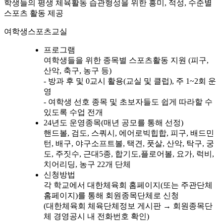
학생들의 평생 체육활동 습관형성을 위한 흥미, 적성, 수준별
스포츠 활동 제공
여학생스포츠교실
프로그램
여학생들을 위한 종목별 스포츠활동 지원 (피구,
산악, 축구, 농구 등)
- 방과 후 및 0교시 활용(교실 및 클럽), 주 1~2회 운
영
- 여학생 선호 종목 및 초보자들도 쉽게 따라할 수
있도록 수업 전개
24년도 운영종목(매년 공모를 통해 선정)
핸드볼, 검도, 스쿼시, 에어로빅힙합, 피구, 배드민
턴, 배구, 야구소프트볼, 택견, 풋살, 산악, 탁구, 궁
도, 주짓수, 근대5종, 합기도,플로어볼, 요가, 럭비,
치어리딩, 농구 22개 단체
신청방법
각 학교에서 대한체육회 홈페이지(또는 주관단체
홈페이지)를 통해 회원종목단체로 신청
(대한체육회 체육단체정보 게시판 → 회원종목단
체 경영공시 내 전화번호 확인)