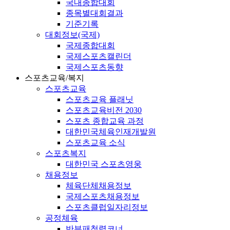
국내종합대회
종목별대회결과
기준기록
대회정보(국제)
국제종합대회
국제스포츠캘린더
국제스포츠동향
스포츠교육/복지
스포츠교육
스포츠교육 플래닛
스포츠교육비전 2030
스포츠 종합교육 과정
대한민국체육인재개발원
스포츠교육 소식
스포츠복지
대한민국 스포츠영웅
채용정보
체육단체채용정보
국제스포츠채용정보
스포츠클럽일자리정보
공정체육
반부패청렴코너