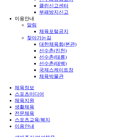
클린신고센터
부패방지신고
이용안내
알림
체육포털공지
찾아가는길
대한체육회(본관)
선수촌(진천)
선수촌(태릉)
선수촌(태백)
국제스케이트장
체육박물관
체육정보
스포츠미디어
체육지원
생활체육
전문체육
스포츠교육/복지
이용안내