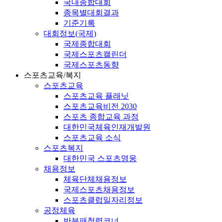
국내종합대회
종목별대회결과
기준기록
대회정보(국제)
국제종합대회
국제스포츠캘린더
국제스포츠동향
스포츠교육/복지
스포츠교육
스포츠교육 플래닛
스포츠교육비전 2030
스포츠 종합교육 과정
대한민국체육인재개발원
스포츠교육 소식
스포츠복지
대한민국 스포츠영웅
채용정보
체육단체채용정보
국제스포츠채용정보
스포츠클럽일자리정보
공정체육
반부패청렴코너