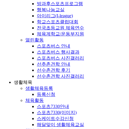
방과후스포츠프로그램
행복나눔교실
아이리그(I-league)
학교스포츠클럽대회
전국초등교원 체육연수
체육계학교/운동부지원
열린활동
스포츠버스 안내
스포츠버스 행사결과
스포츠버스 사진갤러리
선추촌견학 안내
선수촌견학 후기
선수촌견학 사진갤러리
생활체육
생활체육등록
등록신청
체육활동
스포츠7330안내
스포츠7330(이미지)
스케이트수강신청
해달맞이 생활체육교실