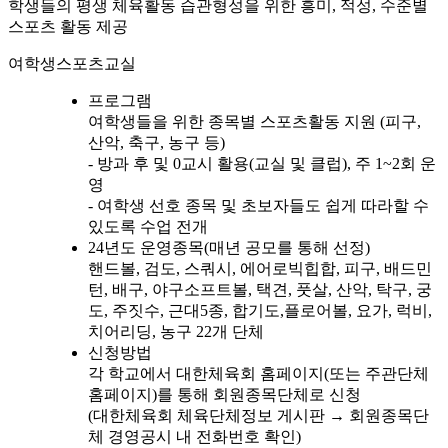
학생들의 평생 체육활동 습관형성을 위한 흥미, 적성, 수준별
스포츠 활동 제공
여학생스포츠교실
프로그램
여학생들을 위한 종목별 스포츠활동 지원 (피구,
산악, 축구, 농구 등)
- 방과 후 및 0교시 활용(교실 및 클럽), 주 1~2회 운
영
- 여학생 선호 종목 및 초보자들도 쉽게 따라할 수
있도록 수업 전개
24년도 운영종목(매년 공모를 통해 선정)
핸드볼, 검도, 스쿼시, 에어로빅힙합, 피구, 배드민
턴, 배구, 야구소프트볼, 택견, 풋살, 산악, 탁구, 궁
도, 주짓수, 근대5종, 합기도,플로어볼, 요가, 럭비,
치어리딩, 농구 22개 단체
신청방법
각 학교에서 대한체육회 홈페이지(또는 주관단체
홈페이지)를 통해 회원종목단체로 신청
(대한체육회 체육단체정보 게시판 → 회원종목단
체 경영공시 내 전화번호 확인)