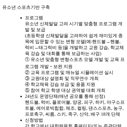
유소년 스포츠기반 구축
프로그램
유소년 신체발달 고려 시기별 맞춤형 프로그램 개
발 및 보급
(초등학생 신체발달을 고려하여 쉽게 재미있게 종
목에 입문할 수 있는 변형 모델[예:핸드볼→핸볼,
럭비→태그럭비 등]을 개발하고 교원 강습, 학교체
육 강습 및 대회를 통해 보급하는 사업)
① 유소년 맞춤형 변형스포츠 모델 개발 및 교육 프
로그램 개발‧보완 지원
② 교육 프로그램 및 매뉴얼 시뮬레이션 실시
③ 교원대상 설명회 및 직무연수 개최
④ 학교체육 강습 보급 및 용품 지원
⑤ 참여 학교 학생 대상 권역별 대회 개최
24년도 운영단체(매년 공모를 통해 선정)
핸드볼, 럭비, 플로어볼, 양궁, 피구, 하키, 야구소프
트볼, 에어로빅힙합, 체조, 컬링, 댄스스포츠, 농구,
프로축구, 씨름, 스키, 족구, 산악, 배구 18개 단체
신청방법
각 학교에서 대한체육회 홈페이지(또는 주관단체