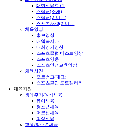
대한체육회 CI
캐릭터(소개)
캐릭터(이미지)
스포츠7330(이미지)
체육영상
홍보영상
배워봅시다
대회경기영상
스포츠클럽 베스트영상
스포츠영웅
스포츠안전교육영상
체육사진
포토뱅크(대표)
스포츠클럽 포토갤러리
체육지원
생애주기/여성체육
유아체육
청소년체육
어르신체육
여성체육
학생/청소년체육