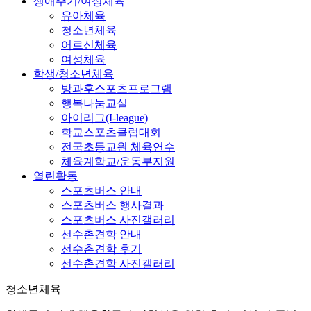
생애주기/여성체육
유아체육
청소년체육
어르신체육
여성체육
학생/청소년체육
방과후스포츠프로그램
행복나눔교실
아이리그(I-league)
학교스포츠클럽대회
전국초등교원 체육연수
체육계학교/운동부지원
열린활동
스포츠버스 안내
스포츠버스 행사결과
스포츠버스 사진갤러리
선수촌견학 안내
선수촌견학 후기
선수촌견학 사진갤러리
청소년체육