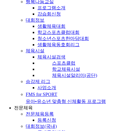
행복나눔교실
프로그램소개
강습회신청
대회정보
생활체육대회
학교스포츠클럽대회
청소년스포츠한마당대회
생활체육동호회리그
체육시설
체육시설검색
스포츠클럽
학교체육시설
체육시설알리미(공단)
승강제 리그
사업소개
FMS for SPORT
유아•유소년 맞춤형 신체활동 프로그램
전문체육
전문체육등록
등록신청
대회정보(국내)