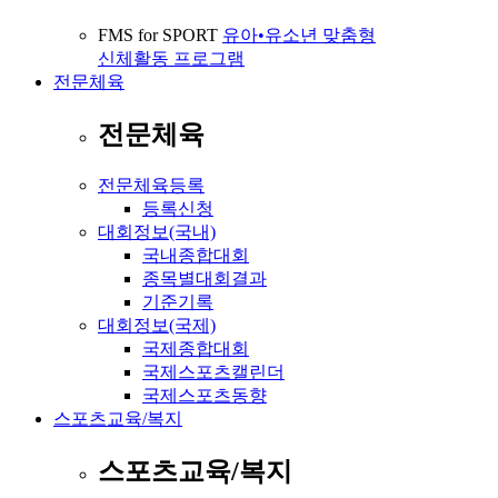
FMS for SPORT
유아•유소년 맞춤형
신체활동 프로그램
전문체육
전문체육
전문체육등록
등록신청
대회정보(국내)
국내종합대회
종목별대회결과
기준기록
대회정보(국제)
국제종합대회
국제스포츠캘린더
국제스포츠동향
스포츠교육/복지
스포츠교육/복지