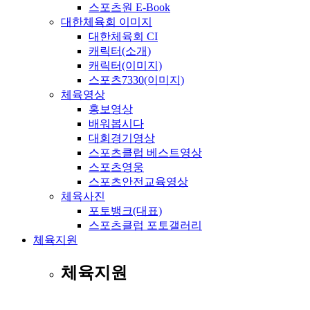
스포츠원 E-Book
대한체육회 이미지
대한체육회 CI
캐릭터(소개)
캐릭터(이미지)
스포츠7330(이미지)
체육영상
홍보영상
배워봅시다
대회경기영상
스포츠클럽 베스트영상
스포츠영웅
스포츠안전교육영상
체육사진
포토뱅크(대표)
스포츠클럽 포토갤러리
체육지원
체육지원