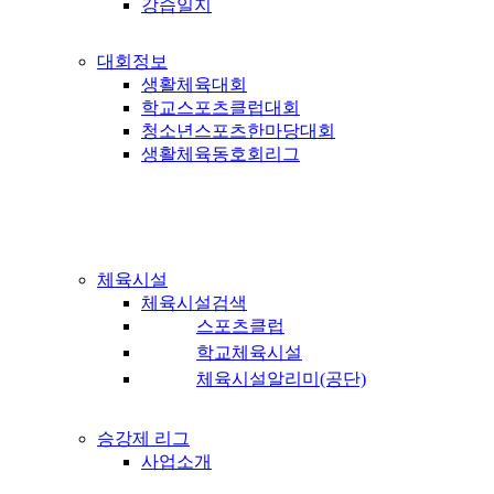
강습일지
대회정보
생활체육대회
학교스포츠클럽대회
청소년스포츠한마당대회
생활체육동호회리그
체육시설
체육시설검색
스포츠클럽
학교체육시설
체육시설알리미(공단)
승강제 리그
사업소개