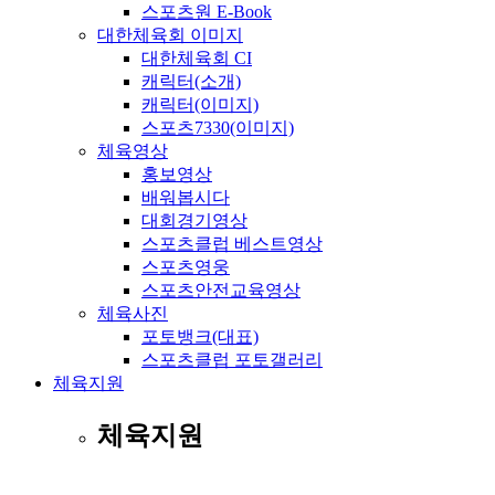
스포츠원 E-Book
대한체육회 이미지
대한체육회 CI
캐릭터(소개)
캐릭터(이미지)
스포츠7330(이미지)
체육영상
홍보영상
배워봅시다
대회경기영상
스포츠클럽 베스트영상
스포츠영웅
스포츠안전교육영상
체육사진
포토뱅크(대표)
스포츠클럽 포토갤러리
체육지원
체육지원