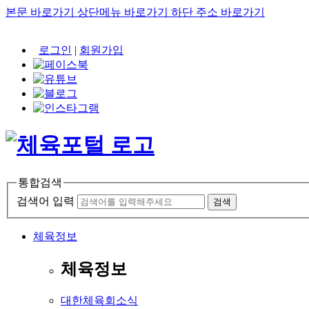
본문 바로가기
상단메뉴 바로가기
하단 주소 바로가기
로그인
|
회원가입
통합검색
검색어 입력
검색
체육정보
체육정보
대한체육회소식