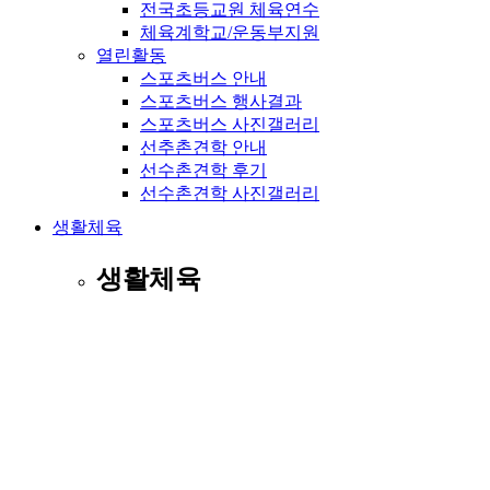
전국초등교원 체육연수
체육계학교/운동부지원
열린활동
스포츠버스 안내
스포츠버스 행사결과
스포츠버스 사진갤러리
선추촌견학 안내
선수촌견학 후기
선수촌견학 사진갤러리
생활체육
생활체육