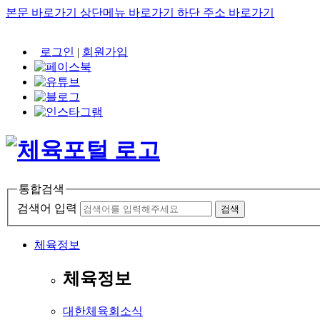
본문 바로가기
상단메뉴 바로가기
하단 주소 바로가기
로그인
|
회원가입
통합검색
검색어 입력
검색
체육정보
체육정보
대한체육회소식