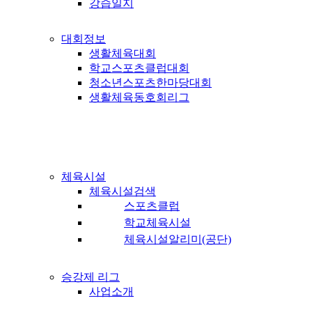
강습일지
대회정보
생활체육대회
학교스포츠클럽대회
청소년스포츠한마당대회
생활체육동호회리그
체육시설
체육시설검색
스포츠클럽
학교체육시설
체육시설알리미(공단)
승강제 리그
사업소개