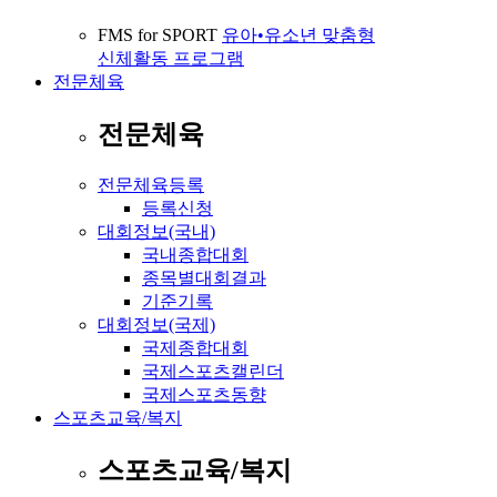
FMS for SPORT
유아•유소년 맞춤형
신체활동 프로그램
전문체육
전문체육
전문체육등록
등록신청
대회정보(국내)
국내종합대회
종목별대회결과
기준기록
대회정보(국제)
국제종합대회
국제스포츠캘린더
국제스포츠동향
스포츠교육/복지
스포츠교육/복지