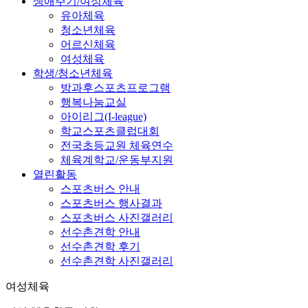
생애주기/여성체육
유아체육
청소년체육
어르신체육
여성체육
학생/청소년체육
방과후스포츠프로그램
행복나눔교실
아이리그(I-league)
학교스포츠클럽대회
전국초등교원 체육연수
체육계학교/운동부지원
열린활동
스포츠버스 안내
스포츠버스 행사결과
스포츠버스 사진갤러리
선수촌견학 안내
선수촌견학 후기
선수촌견학 사진갤러리
여성체육