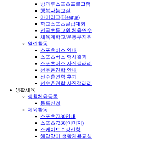
방과후스포츠프로그램
행복나눔교실
아이리그(I-league)
학교스포츠클럽대회
전국초등교원 체육연수
체육계학교/운동부지원
열린활동
스포츠버스 안내
스포츠버스 행사결과
스포츠버스 사진갤러리
선추촌견학 안내
선수촌견학 후기
선수촌견학 사진갤러리
생활체육
생활체육등록
등록신청
체육활동
스포츠7330안내
스포츠7330(이미지)
스케이트수강신청
해달맞이 생활체육교실