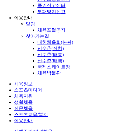
클린신고센터
부패방지신고
이용안내
알림
체육포털공지
찾아가는길
대한체육회(본관)
선수촌(진천)
선수촌(태릉)
선수촌(태백)
국제스케이트장
체육박물관
체육정보
스포츠미디어
체육지원
생활체육
전문체육
스포츠교육/복지
이용안내