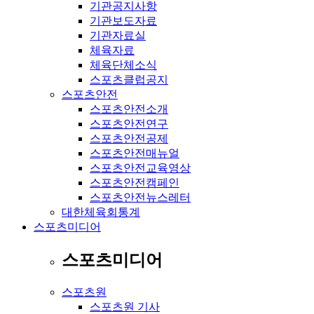
기관공지사항
기관보도자료
기관자료실
체육자료
체육단체소식
스포츠클럽공지
스포츠안전
스포츠안전소개
스포츠안전연구
스포츠안전공제
스포츠안전매뉴얼
스포츠안전교육영상
스포츠안전캠페인
스포츠안전뉴스레터
대한체육회통계
스포츠미디어
스포츠미디어
스포츠원
스포츠원 기사