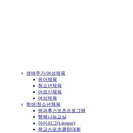
생애주기/여성체육
유아체육
청소년체육
어르신체육
여성체육
학생/청소년체육
방과후스포츠프로그램
행복나눔교실
아이리그(I-league)
학교스포츠클럽대회