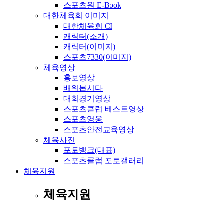
스포츠원 E-Book
대한체육회 이미지
대한체육회 CI
캐릭터(소개)
캐릭터(이미지)
스포츠7330(이미지)
체육영상
홍보영상
배워봅시다
대회경기영상
스포츠클럽 베스트영상
스포츠영웅
스포츠안전교육영상
체육사진
포토뱅크(대표)
스포츠클럽 포토갤러리
체육지원
체육지원