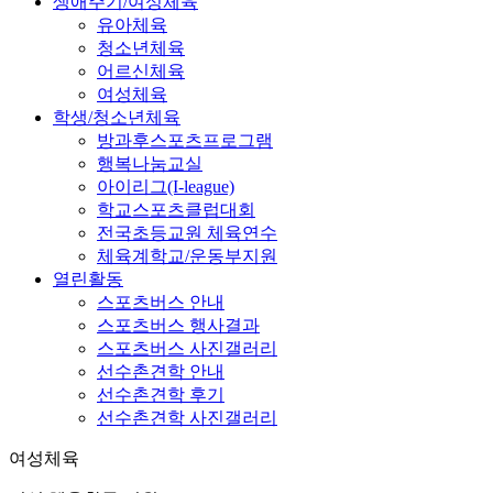
생애주기/여성체육
유아체육
청소년체육
어르신체육
여성체육
학생/청소년체육
방과후스포츠프로그램
행복나눔교실
아이리그(I-league)
학교스포츠클럽대회
전국초등교원 체육연수
체육계학교/운동부지원
열린활동
스포츠버스 안내
스포츠버스 행사결과
스포츠버스 사진갤러리
선수촌견학 안내
선수촌견학 후기
선수촌견학 사진갤러리
여성체육