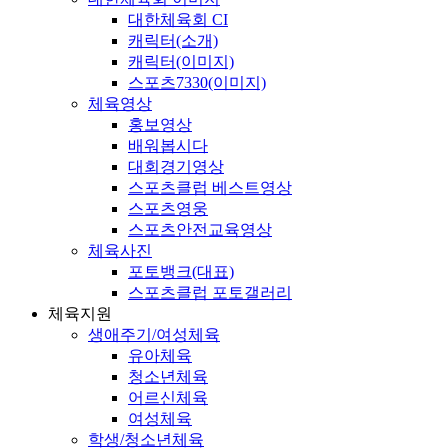
대한체육회 CI
캐릭터(소개)
캐릭터(이미지)
스포츠7330(이미지)
체육영상
홍보영상
배워봅시다
대회경기영상
스포츠클럽 베스트영상
스포츠영웅
스포츠안전교육영상
체육사진
포토뱅크(대표)
스포츠클럽 포토갤러리
체육지원
생애주기/여성체육
유아체육
청소년체육
어르신체육
여성체육
학생/청소년체육