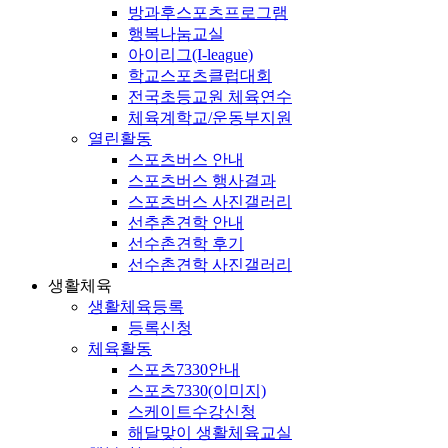
방과후스포츠프로그램
행복나눔교실
아이리그(I-league)
학교스포츠클럽대회
전국초등교원 체육연수
체육계학교/운동부지원
열린활동
스포츠버스 안내
스포츠버스 행사결과
스포츠버스 사진갤러리
선추촌견학 안내
선수촌견학 후기
선수촌견학 사진갤러리
생활체육
생활체육등록
등록신청
체육활동
스포츠7330안내
스포츠7330(이미지)
스케이트수강신청
해달맞이 생활체육교실