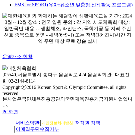
FMS for SPORT(유아•유소년 맞춤형 신체활동 프로그램)
운영개소 현황
[05540]서울특별시 송파구 올림픽로 424 올림픽회관 대표전
화 02-2144-8114
Copyrightⓒ2016 Korean Sport & Olympic Committee. all rights
reserved.
본사업은국민체육진흥공단의국민체육진흥기금지원사업입니
다.
PC화면
서비스약관
저작권 정책
개인정보처리방침
이메일무단수집거부