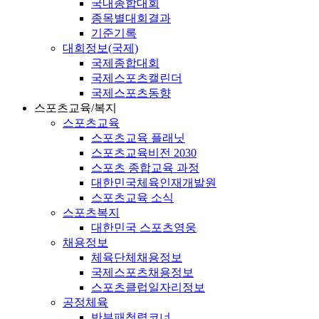
국내종합대회
종목별대회결과
기준기록
대회정보(국제)
국제종합대회
국제스포츠캘린더
국제스포츠동향
스포츠교육/복지
스포츠교육
스포츠교육 플래닛
스포츠교육비전 2030
스포츠 종합교육 과정
대한민국체육인재개발원
스포츠교육 소식
스포츠복지
대한민국 스포츠영웅
채용정보
체육단체채용정보
국제스포츠채용정보
스포츠클럽일자리정보
공정체육
반부패청렴코너