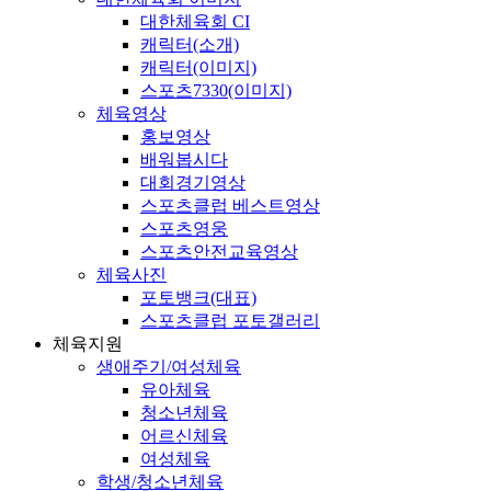
대한체육회 CI
캐릭터(소개)
캐릭터(이미지)
스포츠7330(이미지)
체육영상
홍보영상
배워봅시다
대회경기영상
스포츠클럽 베스트영상
스포츠영웅
스포츠안전교육영상
체육사진
포토뱅크(대표)
스포츠클럽 포토갤러리
체육지원
생애주기/여성체육
유아체육
청소년체육
어르신체육
여성체육
학생/청소년체육