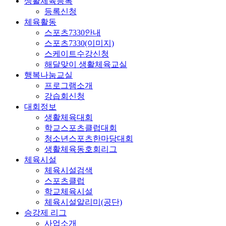
생활체육등록
등록신청
체육활동
스포츠7330안내
스포츠7330(이미지)
스케이트수강신청
해달맞이 생활체육교실
행복나눔교실
프로그램소개
강습회신청
대회정보
생활체육대회
학교스포츠클럽대회
청소년스포츠한마당대회
생활체육동호회리그
체육시설
체육시설검색
스포츠클럽
학교체육시설
체육시설알리미(공단)
승강제 리그
사업소개