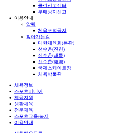
클린신고센터
부패방지신고
이용안내
알림
체육포털공지
찾아가는길
대한체육회(본관)
선수촌(진천)
선수촌(태릉)
선수촌(태백)
국제스케이트장
체육박물관
체육정보
스포츠미디어
체육지원
생활체육
전문체육
스포츠교육/복지
이용안내