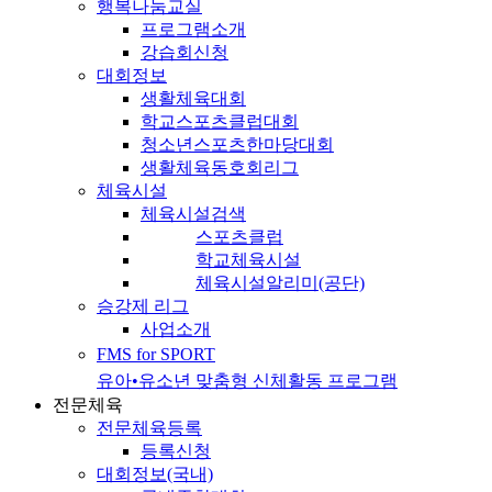
행복나눔교실
프로그램소개
강습회신청
대회정보
생활체육대회
학교스포츠클럽대회
청소년스포츠한마당대회
생활체육동호회리그
체육시설
체육시설검색
스포츠클럽
학교체육시설
체육시설알리미(공단)
승강제 리그
사업소개
FMS for SPORT
유아•유소년 맞춤형 신체활동 프로그램
전문체육
전문체육등록
등록신청
대회정보(국내)