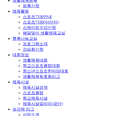
생활체육등록
등록신청
체육활동
스포츠7330안내
스포츠7330(이미지)
스케이트수강신청
해달맞이 생활체육교실
행복나눔교실
프로그램소개
강습회신청
대회정보
생활체육대회
학교스포츠클럽대회
청소년스포츠한마당대회
생활체육동호회리그
체육시설
체육시설검색
스포츠클럽
학교체육시설
체육시설알리미(공단)
승강제 리그
사업소개