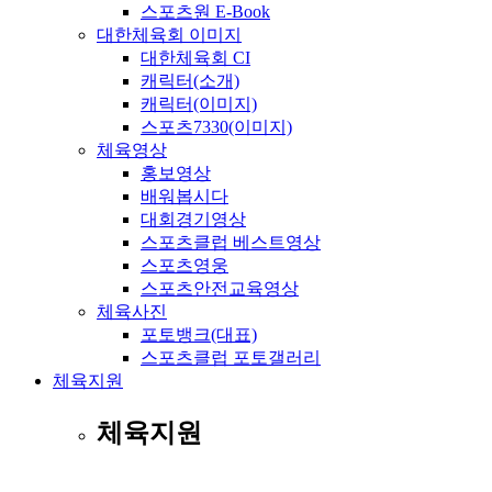
스포츠원 E-Book
대한체육회 이미지
대한체육회 CI
캐릭터(소개)
캐릭터(이미지)
스포츠7330(이미지)
체육영상
홍보영상
배워봅시다
대회경기영상
스포츠클럽 베스트영상
스포츠영웅
스포츠안전교육영상
체육사진
포토뱅크(대표)
스포츠클럽 포토갤러리
체육지원
체육지원