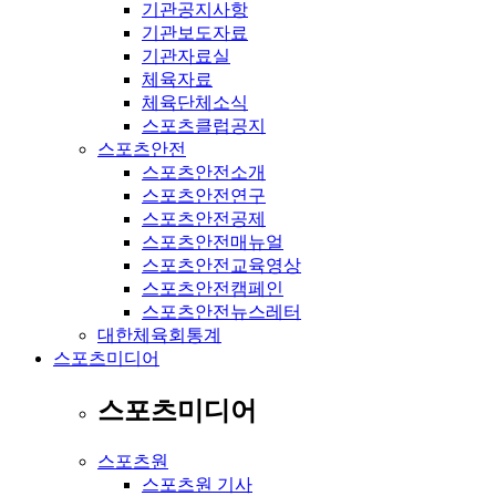
기관공지사항
기관보도자료
기관자료실
체육자료
체육단체소식
스포츠클럽공지
스포츠안전
스포츠안전소개
스포츠안전연구
스포츠안전공제
스포츠안전매뉴얼
스포츠안전교육영상
스포츠안전캠페인
스포츠안전뉴스레터
대한체육회통계
스포츠미디어
스포츠미디어
스포츠원
스포츠원 기사