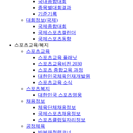
국내종합대회
종목별대회결과
기준기록
대회정보(국제)
국제종합대회
국제스포츠캘린더
국제스포츠동향
스포츠교육/복지
스포츠교육
스포츠교육 플래닛
스포츠교육비전 2030
스포츠 종합교육 과정
대한민국체육인재개발원
스포츠교육 소식
스포츠복지
대한민국 스포츠영웅
채용정보
체육단체채용정보
국제스포츠채용정보
스포츠클럽일자리정보
공정체육
반부패청렴코너