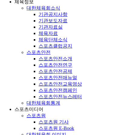
체육정보
대한체육회소식
기관공지사항
기관보도자료
기관자료실
체육자료
체육단체소식
스포츠클럽공지
스포츠안전
스포츠안전소개
스포츠안전연구
스포츠안전공제
스포츠안전매뉴얼
스포츠안전교육영상
스포츠안전캠페인
스포츠안전뉴스레터
대한체육회통계
스포츠미디어
스포츠원
스포츠원 기사
스포츠원 E-Book
대한체육회 이미지