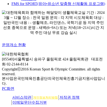
FMS for SPORT(유아•유소년 맞춤형 신체활동 프로그램)
운영개소 현황
[05540]서울특별시 송파구 올림픽로 424 올림픽회관 대표전
화 02-2144-8114
Copyrightⓒ2016 Korean Sport & Olympic Committee. all rights
reserved.
본사업은국민체육진흥공단의국민체육진흥기금지원사업입니
다.
PC화면
서비스약관
저작권 정책
개인정보처리방침
이메일무단수집거부