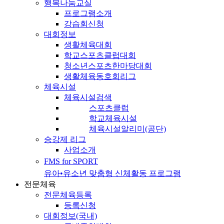
행복나눔교실
프로그램소개
강습회신청
대회정보
생활체육대회
학교스포츠클럽대회
청소년스포츠한마당대회
생활체육동호회리그
체육시설
체육시설검색
스포츠클럽
학교체육시설
체육시설알리미(공단)
승강제 리그
사업소개
FMS for SPORT
유아•유소년 맞춤형 신체활동 프로그램
전문체육
전문체육등록
등록신청
대회정보(국내)