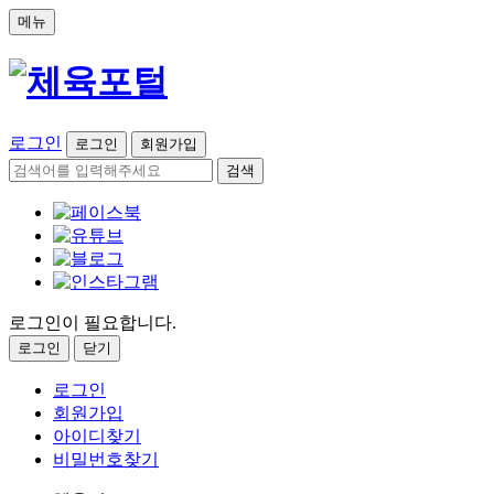
메뉴
로그인
로그인
회원가입
검색
로그인이 필요합니다.
로그인
닫기
로그인
회원가입
아이디찾기
비밀번호찾기