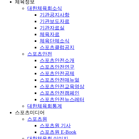
체육정보
대한체육회소식
기관공지사항
기관보도자료
기관자료실
체육자료
체육단체소식
스포츠클럽공지
스포츠안전
스포츠안전소개
스포츠안전연구
스포츠안전공제
스포츠안전매뉴얼
스포츠안전교육영상
스포츠안전캠페인
스포츠안전뉴스레터
대한체육회통계
스포츠미디어
스포츠원
스포츠원 기사
스포츠원 E-Book
대한체육회 이미지