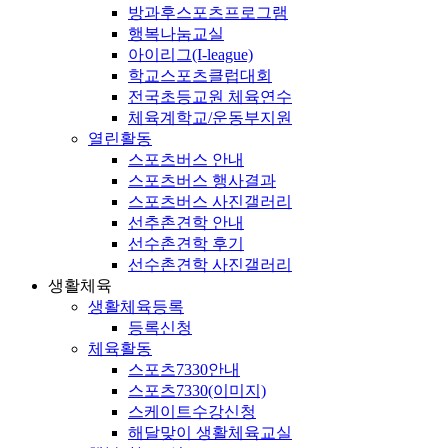
방과후스포츠프로그램
행복나눔교실
아이리그(I-league)
학교스포츠클럽대회
전국초등교원 체육연수
체육계학교/운동부지원
열린활동
스포츠버스 안내
스포츠버스 행사결과
스포츠버스 사진갤러리
선추촌견학 안내
선수촌견학 후기
선수촌견학 사진갤러리
생활체육
생활체육등록
등록신청
체육활동
스포츠7330안내
스포츠7330(이미지)
스케이트수강신청
해달맞이 생활체육교실