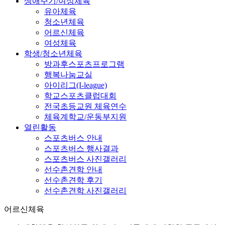
생애주기/여성체육
유아체육
청소년체육
어르신체육
여성체육
학생/청소년체육
방과후스포츠프로그램
행복나눔교실
아이리그(I-league)
학교스포츠클럽대회
전국초등교원 체육연수
체육계학교/운동부지원
열린활동
스포츠버스 안내
스포츠버스 행사결과
스포츠버스 사진갤러리
선수촌견학 안내
선수촌견학 후기
선수촌견학 사진갤러리
어르신체육