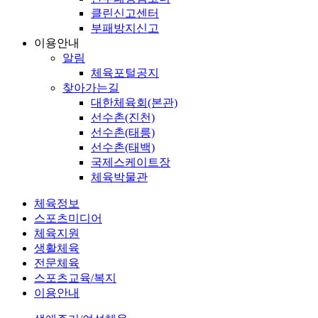
클린신고센터
부패방지신고
이용안내
알림
체육포털공지
찾아가는길
대한체육회(본관)
선수촌(진천)
선수촌(태릉)
선수촌(태백)
국제스케이트장
체육박물관
체육정보
스포츠미디어
체육지원
생활체육
전문체육
스포츠교육/복지
이용안내