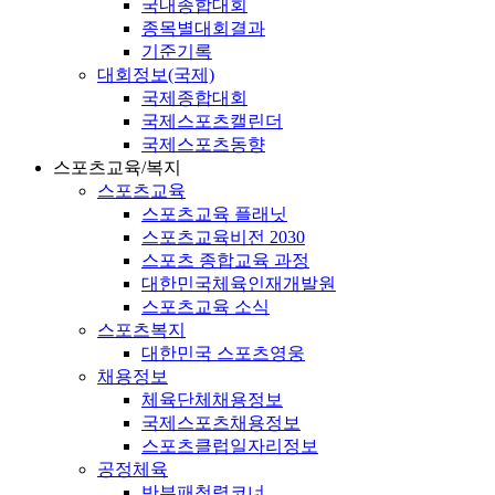
국내종합대회
종목별대회결과
기준기록
대회정보(국제)
국제종합대회
국제스포츠캘린더
국제스포츠동향
스포츠교육/복지
스포츠교육
스포츠교육 플래닛
스포츠교육비전 2030
스포츠 종합교육 과정
대한민국체육인재개발원
스포츠교육 소식
스포츠복지
대한민국 스포츠영웅
채용정보
체육단체채용정보
국제스포츠채용정보
스포츠클럽일자리정보
공정체육
반부패청렴코너