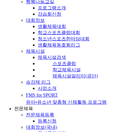
행복나눔교실
프로그램소개
강습회신청
대회정보
생활체육대회
학교스포츠클럽대회
청소년스포츠한마당대회
생활체육동호회리그
체육시설
체육시설검색
스포츠클럽
학교체육시설
체육시설알리미(공단)
승강제 리그
사업소개
FMS for SPORT
유아•유소년 맞춤형 신체활동 프로그램
전문체육
전문체육등록
등록신청
대회정보(국내)