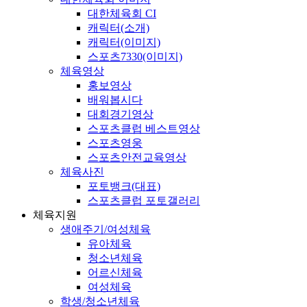
대한체육회 CI
캐릭터(소개)
캐릭터(이미지)
스포츠7330(이미지)
체육영상
홍보영상
배워봅시다
대회경기영상
스포츠클럽 베스트영상
스포츠영웅
스포츠안전교육영상
체육사진
포토뱅크(대표)
스포츠클럽 포토갤러리
체육지원
생애주기/여성체육
유아체육
청소년체육
어르신체육
여성체육
학생/청소년체육