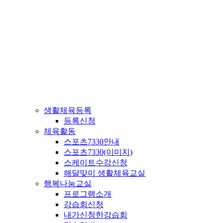
생활체육등록
등록신청
체육활동
스포츠7330안내
스포츠7330(이미지)
스케이트수강신청
해달맞이 생활체육교실
행복나눔교실
프로그램소개
강습회신청
내가신청한강습회