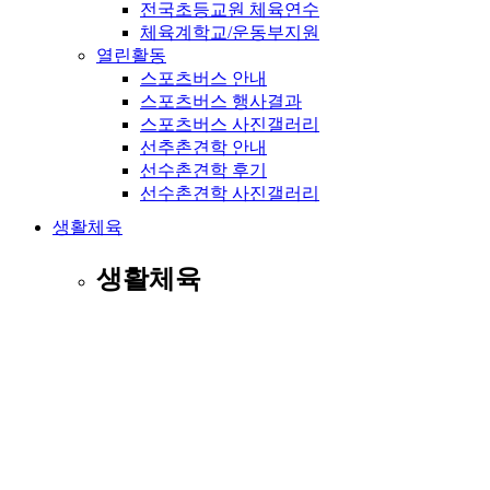
전국초등교원 체육연수
체육계학교/운동부지원
열린활동
스포츠버스 안내
스포츠버스 행사결과
스포츠버스 사진갤러리
선추촌견학 안내
선수촌견학 후기
선수촌견학 사진갤러리
생활체육
생활체육