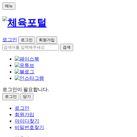
메뉴
로그인
로그인
회원가입
검색
로그인이 필요합니다.
로그인
닫기
로그인
회원가입
아이디찾기
비밀번호찾기