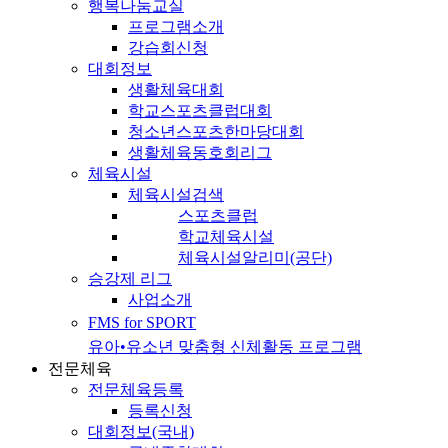
행복나눔교실
프로그램소개
강습회신청
대회정보
생활체육대회
학교스포츠클럽대회
청소년스포츠한마당대회
생활체육동호회리그
체육시설
체육시설검색
스포츠클럽
학교체육시설
체육시설알리미(공단)
승강제 리그
사업소개
FMS for SPORT
유아•유소년 맞춤형 신체활동 프로그램
전문체육
전문체육등록
등록신청
대회정보(국내)