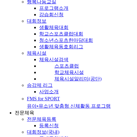
행복나눔교실
프로그램소개
강습회신청
대회정보
생활체육대회
학교스포츠클럽대회
청소년스포츠한마당대회
생활체육동호회리그
체육시설
체육시설검색
스포츠클럽
학교체육시설
체육시설알리미(공단)
승강제 리그
사업소개
FMS for SPORT
유아•유소년 맞춤형 신체활동 프로그램
전문체육
전문체육등록
등록신청
대회정보(국내)