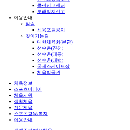
클린신고센터
부패방지신고
이용안내
알림
체육포털공지
찾아가는길
대한체육회(본관)
선수촌(진천)
선수촌(태릉)
선수촌(태백)
국제스케이트장
체육박물관
체육정보
스포츠미디어
체육지원
생활체육
전문체육
스포츠교육/복지
이용안내