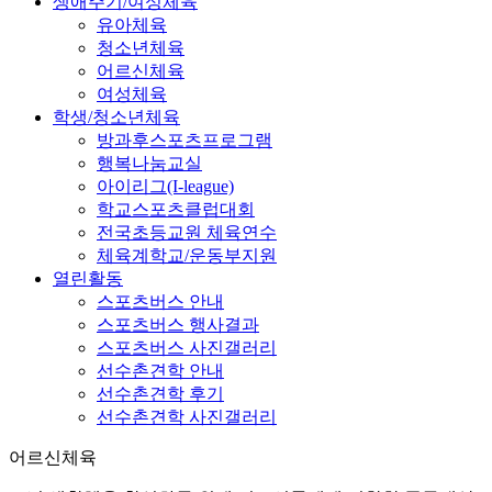
생애주기/여성체육
유아체육
청소년체육
어르신체육
여성체육
학생/청소년체육
방과후스포츠프로그램
행복나눔교실
아이리그(I-league)
학교스포츠클럽대회
전국초등교원 체육연수
체육계학교/운동부지원
열린활동
스포츠버스 안내
스포츠버스 행사결과
스포츠버스 사진갤러리
선수촌견학 안내
선수촌견학 후기
선수촌견학 사진갤러리
어르신체육