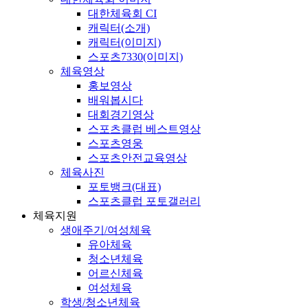
대한체육회 CI
캐릭터(소개)
캐릭터(이미지)
스포츠7330(이미지)
체육영상
홍보영상
배워봅시다
대회경기영상
스포츠클럽 베스트영상
스포츠영웅
스포츠안전교육영상
체육사진
포토뱅크(대표)
스포츠클럽 포토갤러리
체육지원
생애주기/여성체육
유아체육
청소년체육
어르신체육
여성체육
학생/청소년체육