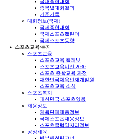
국내종합대회
종목별대회결과
기준기록
대회정보(국제)
국제종합대회
국제스포츠캘린더
국제스포츠동향
스포츠교육/복지
스포츠교육
스포츠교육 플래닛
스포츠교육비전 2030
스포츠 종합교육 과정
대한민국체육인재개발원
스포츠교육 소식
스포츠복지
대한민국 스포츠영웅
채용정보
체육단체채용정보
국제스포츠채용정보
스포츠클럽일자리정보
공정체육
반부패청렴코너