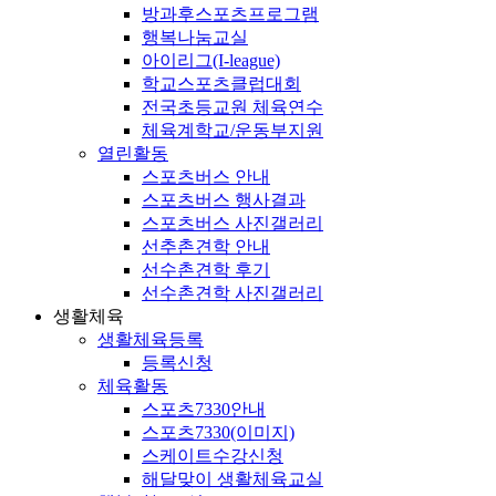
방과후스포츠프로그램
행복나눔교실
아이리그(I-league)
학교스포츠클럽대회
전국초등교원 체육연수
체육계학교/운동부지원
열린활동
스포츠버스 안내
스포츠버스 행사결과
스포츠버스 사진갤러리
선추촌견학 안내
선수촌견학 후기
선수촌견학 사진갤러리
생활체육
생활체육등록
등록신청
체육활동
스포츠7330안내
스포츠7330(이미지)
스케이트수강신청
해달맞이 생활체육교실