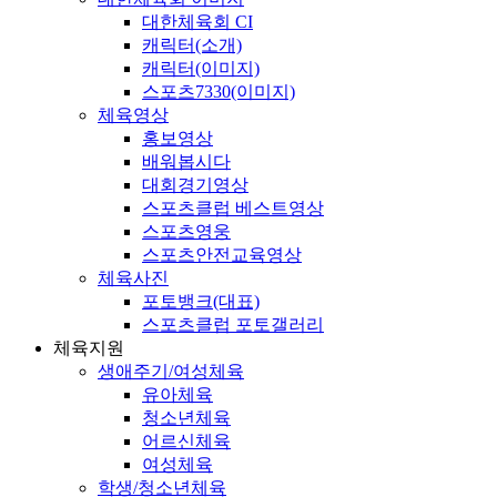
대한체육회 CI
캐릭터(소개)
캐릭터(이미지)
스포츠7330(이미지)
체육영상
홍보영상
배워봅시다
대회경기영상
스포츠클럽 베스트영상
스포츠영웅
스포츠안전교육영상
체육사진
포토뱅크(대표)
스포츠클럽 포토갤러리
체육지원
생애주기/여성체육
유아체육
청소년체육
어르신체육
여성체육
학생/청소년체육