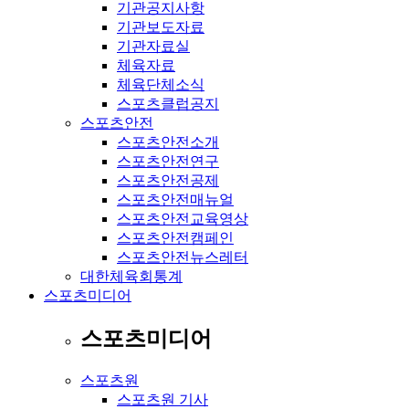
기관공지사항
기관보도자료
기관자료실
체육자료
체육단체소식
스포츠클럽공지
스포츠안전
스포츠안전소개
스포츠안전연구
스포츠안전공제
스포츠안전매뉴얼
스포츠안전교육영상
스포츠안전캠페인
스포츠안전뉴스레터
대한체육회통계
스포츠미디어
스포츠미디어
스포츠원
스포츠원 기사