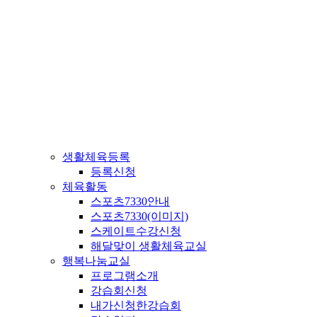
생활체육등록
등록신청
체육활동
스포츠7330안내
스포츠7330(이미지)
스케이트수강신청
해달맞이 생활체육교실
행복나눔교실
프로그램소개
강습회신청
내가신청한강습회