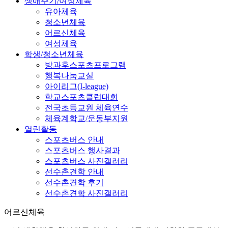
생애주기/여성체육
유아체육
청소년체육
어르신체육
여성체육
학생/청소년체육
방과후스포츠프로그램
행복나눔교실
아이리그(I-league)
학교스포츠클럽대회
전국초등교원 체육연수
체육계학교/운동부지원
열린활동
스포츠버스 안내
스포츠버스 행사결과
스포츠버스 사진갤러리
선수촌견학 안내
선수촌견학 후기
선수촌견학 사진갤러리
어르신체육