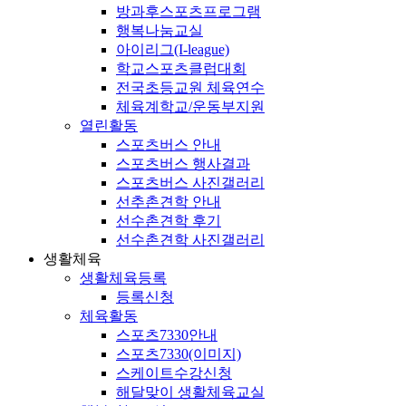
방과후스포츠프로그램
행복나눔교실
아이리그(I-league)
학교스포츠클럽대회
전국초등교원 체육연수
체육계학교/운동부지원
열린활동
스포츠버스 안내
스포츠버스 행사결과
스포츠버스 사진갤러리
선추촌견학 안내
선수촌견학 후기
선수촌견학 사진갤러리
생활체육
생활체육등록
등록신청
체육활동
스포츠7330안내
스포츠7330(이미지)
스케이트수강신청
해달맞이 생활체육교실