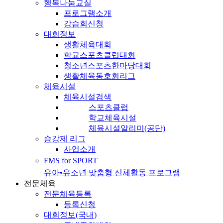
행복나눔교실
프로그램소개
강습회신청
대회정보
생활체육대회
학교스포츠클럽대회
청소년스포츠한마당대회
생활체육동호회리그
체육시설
체육시설검색
스포츠클럽
학교체육시설
체육시설알리미(공단)
승강제 리그
사업소개
FMS for SPORT
유아•유소년 맞춤형 신체활동 프로그램
전문체육
전문체육등록
등록신청
대회정보(국내)