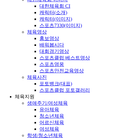
대한체육회 CI
캐릭터(소개)
캐릭터(이미지)
스포츠7330(이미지)
체육영상
홍보영상
배워봅시다
대회경기영상
스포츠클럽 베스트영상
스포츠영웅
스포츠안전교육영상
체육사진
포토뱅크(대표)
스포츠클럽 포토갤러리
체육지원
생애주기/여성체육
유아체육
청소년체육
어르신체육
여성체육
학생/청소년체육