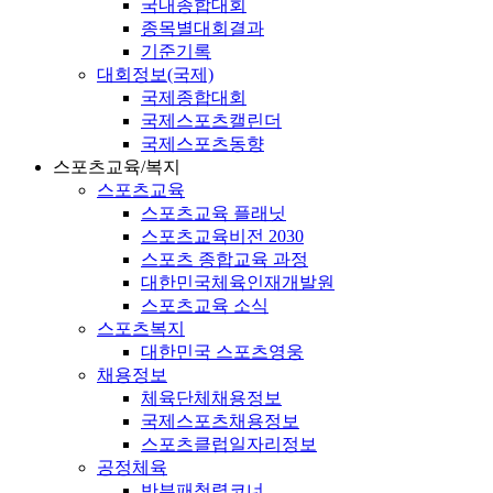
국내종합대회
종목별대회결과
기준기록
대회정보(국제)
국제종합대회
국제스포츠캘린더
국제스포츠동향
스포츠교육/복지
스포츠교육
스포츠교육 플래닛
스포츠교육비전 2030
스포츠 종합교육 과정
대한민국체육인재개발원
스포츠교육 소식
스포츠복지
대한민국 스포츠영웅
채용정보
체육단체채용정보
국제스포츠채용정보
스포츠클럽일자리정보
공정체육
반부패청렴코너