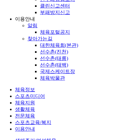
클린신고센터
부패방지신고
이용안내
알림
체육포털공지
찾아가는길
대한체육회(본관)
선수촌(진천)
선수촌(태릉)
선수촌(태백)
국제스케이트장
체육박물관
체육정보
스포츠미디어
체육지원
생활체육
전문체육
스포츠교육/복지
이용안내