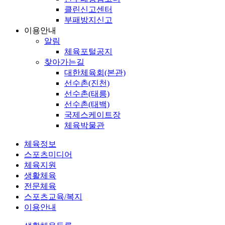
클린신고센터
부패방지신고
이용안내
알림
체육포털공지
찾아가는길
대한체육회(본관)
선수촌(진천)
선수촌(태릉)
선수촌(태백)
국제스케이트장
체육박물관
체육정보
스포츠미디어
체육지원
생활체육
전문체육
스포츠교육/복지
이용안내