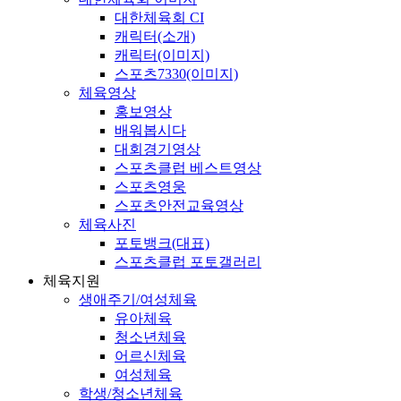
대한체육회 CI
캐릭터(소개)
캐릭터(이미지)
스포츠7330(이미지)
체육영상
홍보영상
배워봅시다
대회경기영상
스포츠클럽 베스트영상
스포츠영웅
스포츠안전교육영상
체육사진
포토뱅크(대표)
스포츠클럽 포토갤러리
체육지원
생애주기/여성체육
유아체육
청소년체육
어르신체육
여성체육
학생/청소년체육