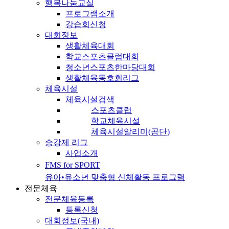
행복나눔교실
프로그램소개
강습회신청
대회정보
생활체육대회
학교스포츠클럽대회
청소년스포츠한마당대회
생활체육동호회리그
체육시설
체육시설검색
스포츠클럽
학교체육시설
체육시설알리미(공단)
승강제 리그
사업소개
FMS for SPORT
유아•유소년 맞춤형 신체활동 프로그램
전문체육
전문체육등록
등록신청
대회정보(국내)