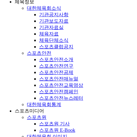
체육정보
대한체육회소식
기관공지사항
기관보도자료
기관자료실
체육자료
체육단체소식
스포츠클럽공지
스포츠안전
스포츠안전소개
스포츠안전연구
스포츠안전공제
스포츠안전매뉴얼
스포츠안전교육영상
스포츠안전캠페인
스포츠안전뉴스레터
대한체육회통계
스포츠미디어
스포츠원
스포츠원 기사
스포츠원 E-Book
대한체육회 이미지