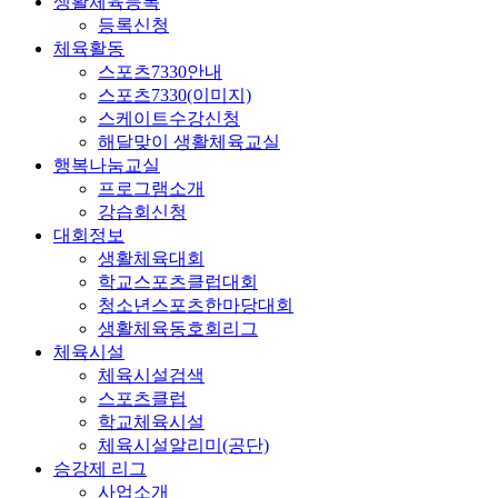
생활체육등록
등록신청
체육활동
스포츠7330안내
스포츠7330(이미지)
스케이트수강신청
해달맞이 생활체육교실
행복나눔교실
프로그램소개
강습회신청
대회정보
생활체육대회
학교스포츠클럽대회
청소년스포츠한마당대회
생활체육동호회리그
체육시설
체육시설검색
스포츠클럽
학교체육시설
체육시설알리미(공단)
승강제 리그
사업소개