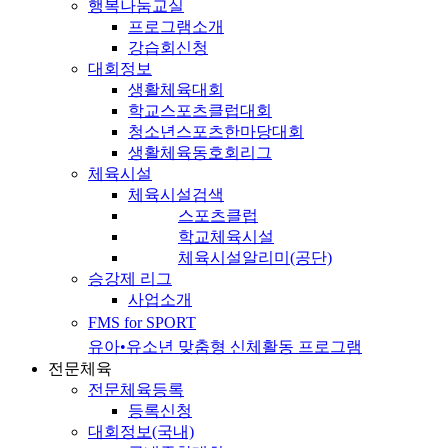
행복나눔교실
프로그램소개
강습회신청
대회정보
생활체육대회
학교스포츠클럽대회
청소년스포츠한마당대회
생활체육동호회리그
체육시설
체육시설검색
스포츠클럽
학교체육시설
체육시설알리미(공단)
승강제 리그
사업소개
FMS for SPORT
유아•유소년 맞춤형 신체활동 프로그램
전문체육
전문체육등록
등록신청
대회정보(국내)