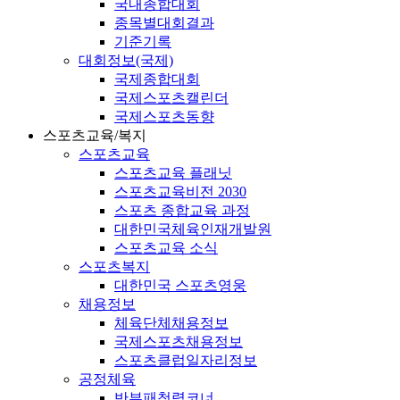
국내종합대회
종목별대회결과
기준기록
대회정보(국제)
국제종합대회
국제스포츠캘린더
국제스포츠동향
스포츠교육/복지
스포츠교육
스포츠교육 플래닛
스포츠교육비전 2030
스포츠 종합교육 과정
대한민국체육인재개발원
스포츠교육 소식
스포츠복지
대한민국 스포츠영웅
채용정보
체육단체채용정보
국제스포츠채용정보
스포츠클럽일자리정보
공정체육
반부패청렴코너