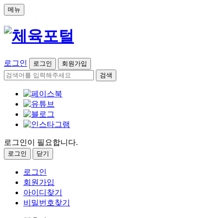
메뉴
로그인
로그인
회원가입
검색
로그인이 필요합니다.
로그인
닫기
로그인
회원가입
아이디찾기
비밀번호찾기