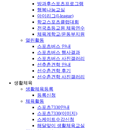
방과후스포츠프로그램
행복나눔교실
아이리그(I-league)
학교스포츠클럽대회
전국초등교원 체육연수
체육계학교/운동부지원
열린활동
스포츠버스 안내
스포츠버스 행사결과
스포츠버스 사진갤러리
선추촌견학 안내
선수촌견학 후기
선수촌견학 사진갤러리
생활체육
생활체육등록
등록신청
체육활동
스포츠7330안내
스포츠7330(이미지)
스케이트수강신청
해달맞이 생활체육교실