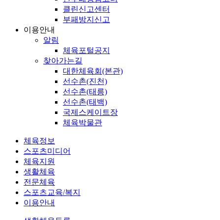
클린신고센터
부패방지신고
이용안내
알림
체육포털공지
찾아가는길
대한체육회(본관)
선수촌(진천)
선수촌(태릉)
선수촌(태백)
국제스케이트장
체육박물관
체육정보
스포츠미디어
체육지원
생활체육
전문체육
스포츠교육/복지
이용안내