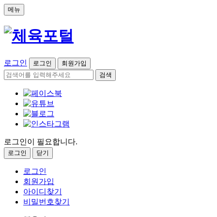
메뉴
로그인
로그인
회원가입
검색
로그인이 필요합니다.
로그인
닫기
로그인
회원가입
아이디찾기
비밀번호찾기