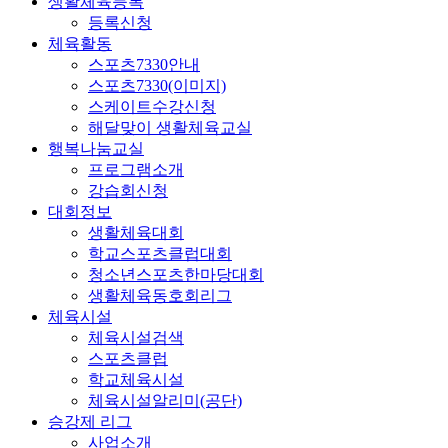
생활체육등록
등록신청
체육활동
스포츠7330안내
스포츠7330(이미지)
스케이트수강신청
해달맞이 생활체육교실
행복나눔교실
프로그램소개
강습회신청
대회정보
생활체육대회
학교스포츠클럽대회
청소년스포츠한마당대회
생활체육동호회리그
체육시설
체육시설검색
스포츠클럽
학교체육시설
체육시설알리미(공단)
승강제 리그
사업소개