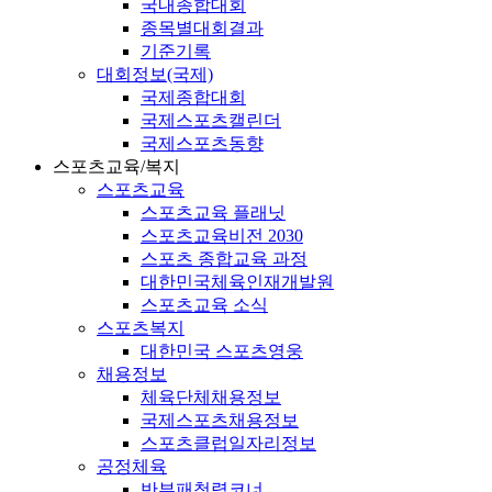
국내종합대회
종목별대회결과
기준기록
대회정보(국제)
국제종합대회
국제스포츠캘린더
국제스포츠동향
스포츠교육/복지
스포츠교육
스포츠교육 플래닛
스포츠교육비전 2030
스포츠 종합교육 과정
대한민국체육인재개발원
스포츠교육 소식
스포츠복지
대한민국 스포츠영웅
채용정보
체육단체채용정보
국제스포츠채용정보
스포츠클럽일자리정보
공정체육
반부패청렴코너