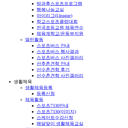
방과후스포츠프로그램
행복나눔교실
아이리그(I-league)
학교스포츠클럽대회
전국초등교원 체육연수
체육계학교/운동부지원
열린활동
스포츠버스 안내
스포츠버스 행사결과
스포츠버스 사진갤러리
선추촌견학 안내
선수촌견학 후기
선수촌견학 사진갤러리
생활체육
생활체육등록
등록신청
체육활동
스포츠7330안내
스포츠7330(이미지)
스케이트수강신청
해달맞이 생활체육교실