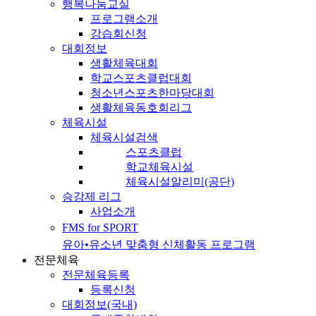
행복나눔교실
프로그램소개
강습회신청
대회정보
생활체육대회
학교스포츠클럽대회
청소년스포츠한마당대회
생활체육동호회리그
체육시설
체육시설검색
스포츠클럽
학교체육시설
체육시설알리미(공단)
승강제 리그
사업소개
FMS for SPORT
유아•유소년 맞춤형 신체활동 프로그램
전문체육
전문체육등록
등록신청
대회정보(국내)