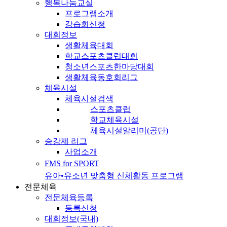
행복나눔교실
프로그램소개
강습회신청
대회정보
생활체육대회
학교스포츠클럽대회
청소년스포츠한마당대회
생활체육동호회리그
체육시설
체육시설검색
스포츠클럽
학교체육시설
체육시설알리미(공단)
승강제 리그
사업소개
FMS for SPORT
유아•유소년 맞춤형 신체활동 프로그램
전문체육
전문체육등록
등록신청
대회정보(국내)