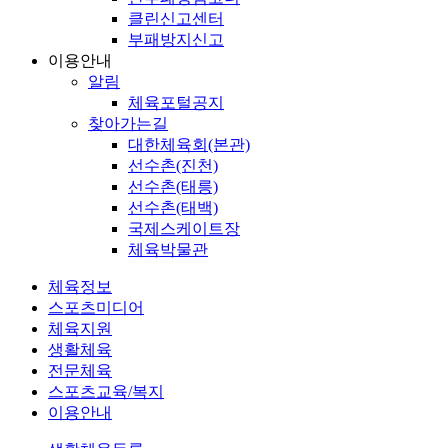
클린신고센터
부패방지신고
이용안내
알림
체육포털공지
찾아가는길
대한체육회(본관)
선수촌(진천)
선수촌(태릉)
선수촌(태백)
국제스케이트장
체육박물관
체육정보
스포츠미디어
체육지원
생활체육
전문체육
스포츠교육/복지
이용안내