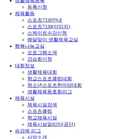
생활체육등록
등록신청
체육활동
스포츠7330안내
스포츠7330(이미지)
스케이트수강신청
해달맞이 생활체육교실
행복나눔교실
프로그램소개
강습회신청
대회정보
생활체육대회
학교스포츠클럽대회
청소년스포츠한마당대회
생활체육동호회리그
체육시설
체육시설검색
스포츠클럽
학교체육시설
체육시설알리미(공단)
승강제 리그
사업소개