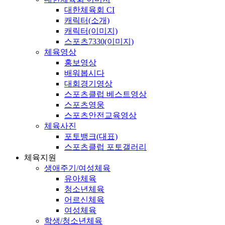
대한체육회 CI
캐릭터(소개)
캐릭터(이미지)
스포츠7330(이미지)
체육영상
홍보영상
배워봅시다
대회경기영상
스포츠클럽 베스트영상
스포츠영웅
스포츠안전교육영상
체육사진
포토뱅크(대표)
스포츠클럽 포토갤러리
체육지원
생애주기/여성체육
유아체육
청소년체육
어르신체육
여성체육
학생/청소년체육