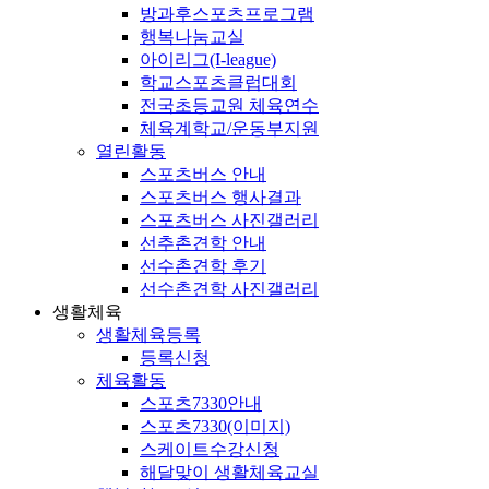
방과후스포츠프로그램
행복나눔교실
아이리그(I-league)
학교스포츠클럽대회
전국초등교원 체육연수
체육계학교/운동부지원
열린활동
스포츠버스 안내
스포츠버스 행사결과
스포츠버스 사진갤러리
선추촌견학 안내
선수촌견학 후기
선수촌견학 사진갤러리
생활체육
생활체육등록
등록신청
체육활동
스포츠7330안내
스포츠7330(이미지)
스케이트수강신청
해달맞이 생활체육교실