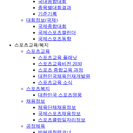
국내종합대회
종목별대회결과
기준기록
대회정보(국제)
국제종합대회
국제스포츠캘린더
국제스포츠동향
스포츠교육/복지
스포츠교육
스포츠교육 플래닛
스포츠교육비전 2030
스포츠 종합교육 과정
대한민국체육인재개발원
스포츠교육 소식
스포츠복지
대한민국 스포츠영웅
채용정보
체육단체채용정보
국제스포츠채용정보
스포츠클럽일자리정보
공정체육
반부패청렴코너