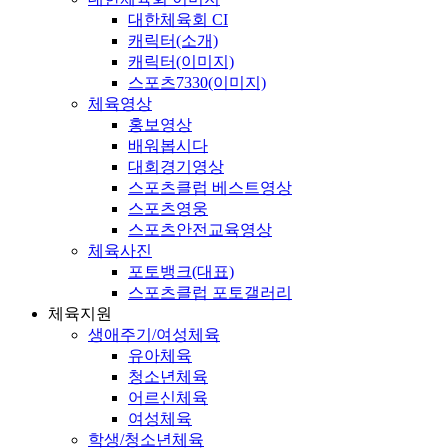
대한체육회 CI
캐릭터(소개)
캐릭터(이미지)
스포츠7330(이미지)
체육영상
홍보영상
배워봅시다
대회경기영상
스포츠클럽 베스트영상
스포츠영웅
스포츠안전교육영상
체육사진
포토뱅크(대표)
스포츠클럽 포토갤러리
체육지원
생애주기/여성체육
유아체육
청소년체육
어르신체육
여성체육
학생/청소년체육