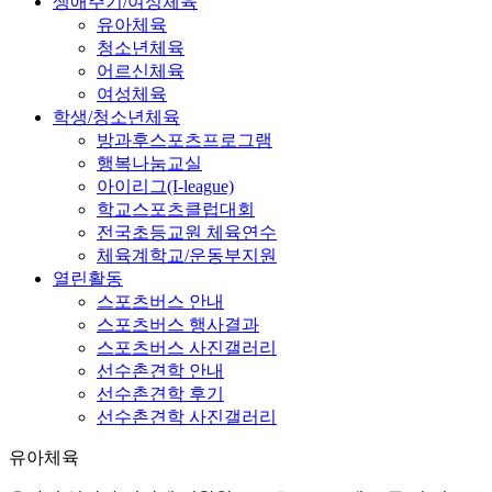
생애주기/여성체육
유아체육
청소년체육
어르신체육
여성체육
학생/청소년체육
방과후스포츠프로그램
행복나눔교실
아이리그(I-league)
학교스포츠클럽대회
전국초등교원 체육연수
체육계학교/운동부지원
열린활동
스포츠버스 안내
스포츠버스 행사결과
스포츠버스 사진갤러리
선수촌견학 안내
선수촌견학 후기
선수촌견학 사진갤러리
유아체육