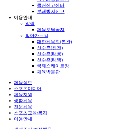
클린신고센터
부패방지신고
이용안내
알림
체육포털공지
찾아가는길
대한체육회(본관)
선수촌(진천)
선수촌(태릉)
선수촌(태백)
국제스케이트장
체육박물관
체육정보
스포츠미디어
체육지원
생활체육
전문체육
스포츠교육/복지
이용안내