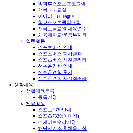
방과후스포츠프로그램
행복나눔교실
아이리그(I-league)
학교스포츠클럽대회
전국초등교원 체육연수
체육계학교/운동부지원
열린활동
스포츠버스 안내
스포츠버스 행사결과
스포츠버스 사진갤러리
선추촌견학 안내
선수촌견학 후기
선수촌견학 사진갤러리
생활체육
생활체육등록
등록신청
체육활동
스포츠7330안내
스포츠7330(이미지)
스케이트수강신청
해달맞이 생활체육교실