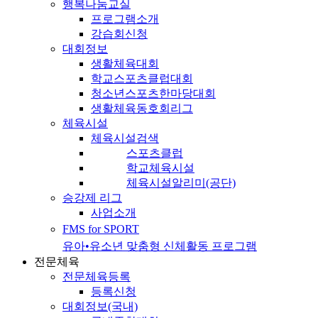
행복나눔교실
프로그램소개
강습회신청
대회정보
생활체육대회
학교스포츠클럽대회
청소년스포츠한마당대회
생활체육동호회리그
체육시설
체육시설검색
스포츠클럽
학교체육시설
체육시설알리미(공단)
승강제 리그
사업소개
FMS for SPORT
유아•유소년 맞춤형 신체활동 프로그램
전문체육
전문체육등록
등록신청
대회정보(국내)