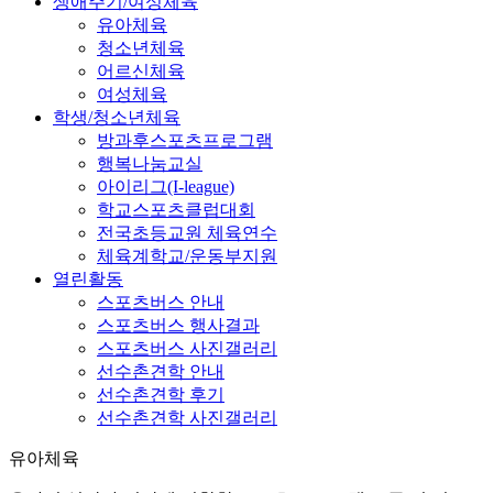
생애주기/여성체육
유아체육
청소년체육
어르신체육
여성체육
학생/청소년체육
방과후스포츠프로그램
행복나눔교실
아이리그(I-league)
학교스포츠클럽대회
전국초등교원 체육연수
체육계학교/운동부지원
열린활동
스포츠버스 안내
스포츠버스 행사결과
스포츠버스 사진갤러리
선수촌견학 안내
선수촌견학 후기
선수촌견학 사진갤러리
유아체육