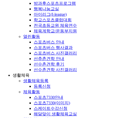
방과후스포츠프로그램
행복나눔교실
아이리그(I-league)
학교스포츠클럽대회
전국초등교원 체육연수
체육계학교/운동부지원
열린활동
스포츠버스 안내
스포츠버스 행사결과
스포츠버스 사진갤러리
선추촌견학 안내
선수촌견학 후기
선수촌견학 사진갤러리
생활체육
생활체육등록
등록신청
체육활동
스포츠7330안내
스포츠7330(이미지)
스케이트수강신청
해달맞이 생활체육교실