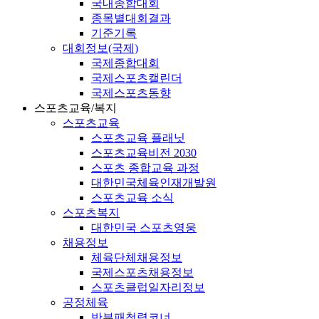
국내종합대회
종목별대회결과
기준기록
대회정보(국제)
국제종합대회
국제스포츠캘린더
국제스포츠동향
스포츠교육/복지
스포츠교육
스포츠교육 플래닛
스포츠교육비전 2030
스포츠 종합교육 과정
대한민국체육인재개발원
스포츠교육 소식
스포츠복지
대한민국 스포츠영웅
채용정보
체육단체채용정보
국제스포츠채용정보
스포츠클럽일자리정보
공정체육
반부패청렴코너