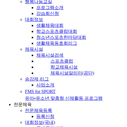
행복나눔교실
프로그램소개
강습회신청
대회정보
생활체육대회
학교스포츠클럽대회
청소년스포츠한마당대회
생활체육동호회리그
체육시설
체육시설검색
스포츠클럽
학교체육시설
체육시설알리미(공단)
승강제 리그
사업소개
FMS for SPORT
유아•유소년 맞춤형 신체활동 프로그램
전문체육
전문체육등록
등록신청
대회정보(국내)