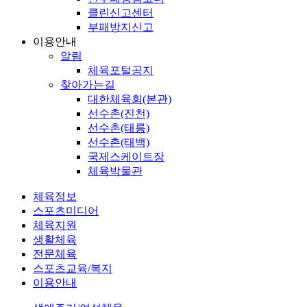
클린신고센터
부패방지신고
이용안내
알림
체육포털공지
찾아가는길
대한체육회(본관)
선수촌(진천)
선수촌(태릉)
선수촌(태백)
국제스케이트장
체육박물관
체육정보
스포츠미디어
체육지원
생활체육
전문체육
스포츠교육/복지
이용안내