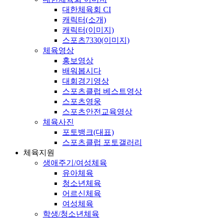
대한체육회 CI
캐릭터(소개)
캐릭터(이미지)
스포츠7330(이미지)
체육영상
홍보영상
배워봅시다
대회경기영상
스포츠클럽 베스트영상
스포츠영웅
스포츠안전교육영상
체육사진
포토뱅크(대표)
스포츠클럽 포토갤러리
체육지원
생애주기/여성체육
유아체육
청소년체육
어르신체육
여성체육
학생/청소년체육