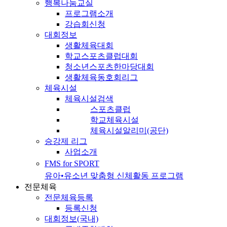
행복나눔교실
프로그램소개
강습회신청
대회정보
생활체육대회
학교스포츠클럽대회
청소년스포츠한마당대회
생활체육동호회리그
체육시설
체육시설검색
스포츠클럽
학교체육시설
체육시설알리미(공단)
승강제 리그
사업소개
FMS for SPORT
유아•유소년 맞춤형 신체활동 프로그램
전문체육
전문체육등록
등록신청
대회정보(국내)