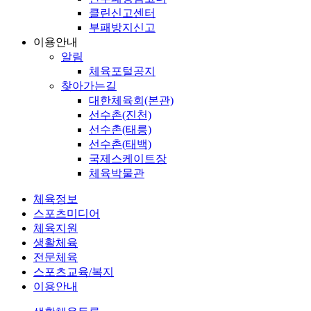
클린신고센터
부패방지신고
이용안내
알림
체육포털공지
찾아가는길
대한체육회(본관)
선수촌(진천)
선수촌(태릉)
선수촌(태백)
국제스케이트장
체육박물관
체육정보
스포츠미디어
체육지원
생활체육
전문체육
스포츠교육/복지
이용안내