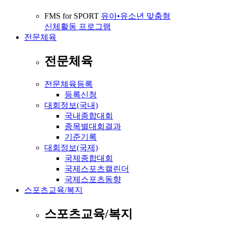
FMS for SPORT
유아•유소년 맞춤형
신체활동 프로그램
전문체육
전문체육
전문체육등록
등록신청
대회정보(국내)
국내종합대회
종목별대회결과
기준기록
대회정보(국제)
국제종합대회
국제스포츠캘린더
국제스포츠동향
스포츠교육/복지
스포츠교육/복지