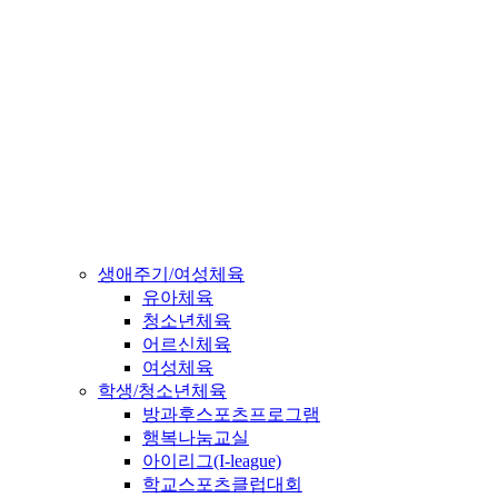
생애주기/여성체육
유아체육
청소년체육
어르신체육
여성체육
학생/청소년체육
방과후스포츠프로그램
행복나눔교실
아이리그(I-league)
학교스포츠클럽대회