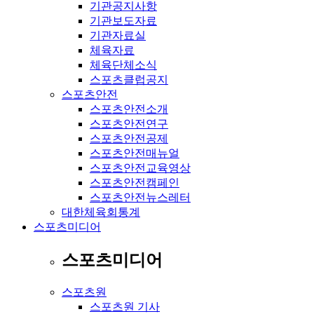
기관공지사항
기관보도자료
기관자료실
체육자료
체육단체소식
스포츠클럽공지
스포츠안전
스포츠안전소개
스포츠안전연구
스포츠안전공제
스포츠안전매뉴얼
스포츠안전교육영상
스포츠안전캠페인
스포츠안전뉴스레터
대한체육회통계
스포츠미디어
스포츠미디어
스포츠원
스포츠원 기사