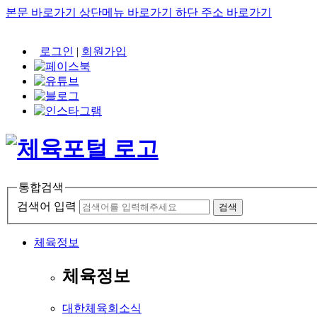
본문 바로가기
상단메뉴 바로가기
하단 주소 바로가기
로그인
|
회원가입
통합검색
검색어 입력
검색
체육정보
체육정보
대한체육회소식