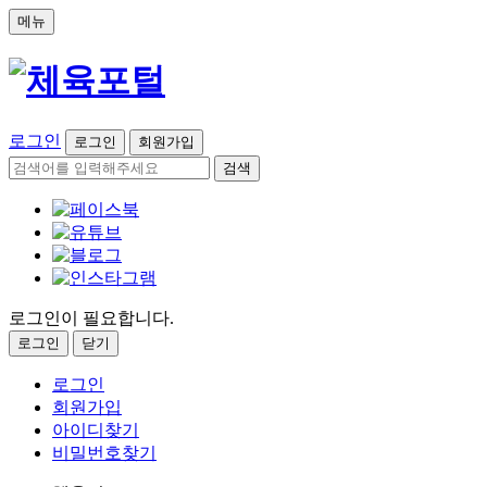
메뉴
로그인
로그인
회원가입
검색
로그인이 필요합니다.
로그인
닫기
로그인
회원가입
아이디찾기
비밀번호찾기