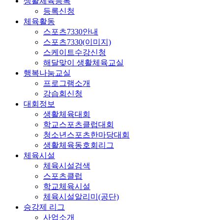
생활체육등록
등록신청
체육활동
스포츠7330안내
스포츠7330(이미지)
스케이트수강신청
해달맞이 생활체육교실
행복나눔교실
프로그램소개
강습회신청
대회정보
생활체육대회
학교스포츠클럽대회
청소년스포츠한마당대회
생활체육동호회리그
체육시설
체육시설검색
스포츠클럽
학교체육시설
체육시설알리미(공단)
승강제 리그
사업소개