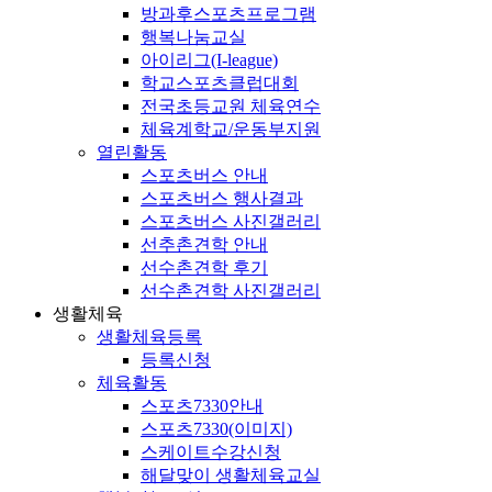
방과후스포츠프로그램
행복나눔교실
아이리그(I-league)
학교스포츠클럽대회
전국초등교원 체육연수
체육계학교/운동부지원
열린활동
스포츠버스 안내
스포츠버스 행사결과
스포츠버스 사진갤러리
선추촌견학 안내
선수촌견학 후기
선수촌견학 사진갤러리
생활체육
생활체육등록
등록신청
체육활동
스포츠7330안내
스포츠7330(이미지)
스케이트수강신청
해달맞이 생활체육교실