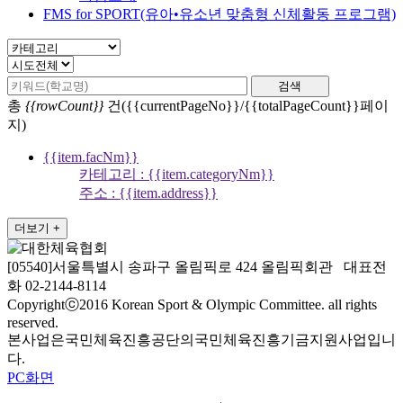
FMS for SPORT(유아•유소년 맞춤형 신체활동 프로그램)
검색
총
{{rowCount}}
건({{currentPageNo}}/{{totalPageCount}}페이
지)
{{item.facNm}}
카테고리 : {{item.categoryNm}}
주소 : {{item.address}}
더보기 +
[05540]서울특별시 송파구 올림픽로 424 올림픽회관 대표전
화 02-2144-8114
Copyrightⓒ2016 Korean Sport & Olympic Committee. all rights
reserved.
본사업은국민체육진흥공단의국민체육진흥기금지원사업입니
다.
PC화면