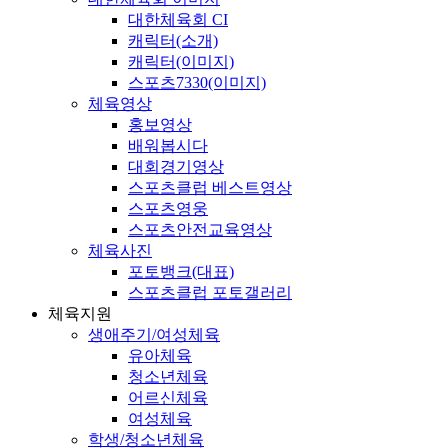
대한체육회 CI
캐릭터(소개)
캐릭터(이미지)
스포츠7330(이미지)
체육영상
홍보영상
배워봅시다
대회경기영상
스포츠클럽 베스트영상
스포츠영웅
스포츠안전교육영상
체육사진
포토뱅크(대표)
스포츠클럽 포토갤러리
체육지원
생애주기/여성체육
유아체육
청소년체육
어르신체육
여성체육
학생/청소년체육