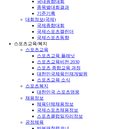
국내종합대회
종목별대회결과
기준기록
대회정보(국제)
국제종합대회
국제스포츠캘린더
국제스포츠동향
스포츠교육/복지
스포츠교육
스포츠교육 플래닛
스포츠교육비전 2030
스포츠 종합교육 과정
대한민국체육인재개발원
스포츠교육 소식
스포츠복지
대한민국 스포츠영웅
채용정보
체육단체채용정보
국제스포츠채용정보
스포츠클럽일자리정보
공정체육
반부패청렴코너