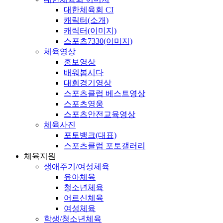
대한체육회 CI
캐릭터(소개)
캐릭터(이미지)
스포츠7330(이미지)
체육영상
홍보영상
배워봅시다
대회경기영상
스포츠클럽 베스트영상
스포츠영웅
스포츠안전교육영상
체육사진
포토뱅크(대표)
스포츠클럽 포토갤러리
체육지원
생애주기/여성체육
유아체육
청소년체육
어르신체육
여성체육
학생/청소년체육