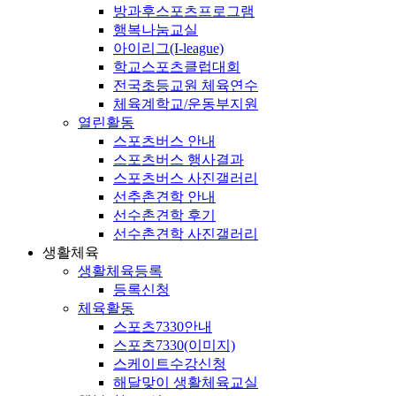
방과후스포츠프로그램
행복나눔교실
아이리그(I-league)
학교스포츠클럽대회
전국초등교원 체육연수
체육계학교/운동부지원
열린활동
스포츠버스 안내
스포츠버스 행사결과
스포츠버스 사진갤러리
선추촌견학 안내
선수촌견학 후기
선수촌견학 사진갤러리
생활체육
생활체육등록
등록신청
체육활동
스포츠7330안내
스포츠7330(이미지)
스케이트수강신청
해달맞이 생활체육교실