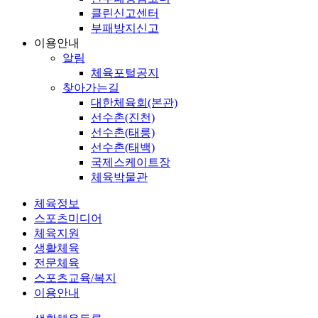
클린신고센터
부패방지신고
이용안내
알림
체육포털공지
찾아가는길
대한체육회(본관)
선수촌(진천)
선수촌(태릉)
선수촌(태백)
국제스케이트장
체육박물관
체육정보
스포츠미디어
체육지원
생활체육
전문체육
스포츠교육/복지
이용안내