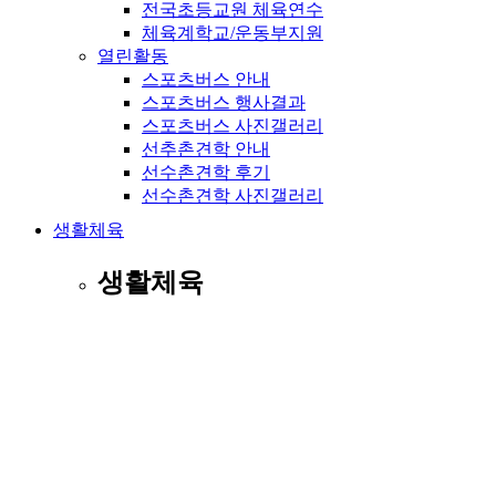
전국초등교원 체육연수
체육계학교/운동부지원
열린활동
스포츠버스 안내
스포츠버스 행사결과
스포츠버스 사진갤러리
선추촌견학 안내
선수촌견학 후기
선수촌견학 사진갤러리
생활체육
생활체육