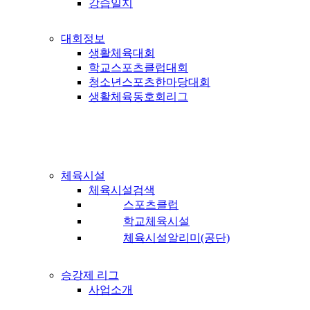
강습일지
대회정보
생활체육대회
학교스포츠클럽대회
청소년스포츠한마당대회
생활체육동호회리그
체육시설
체육시설검색
스포츠클럽
학교체육시설
체육시설알리미(공단)
승강제 리그
사업소개