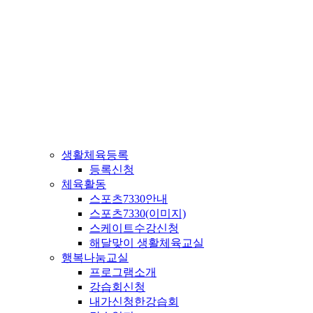
생활체육등록
등록신청
체육활동
스포츠7330안내
스포츠7330(이미지)
스케이트수강신청
해달맞이 생활체육교실
행복나눔교실
프로그램소개
강습회신청
내가신청한강습회