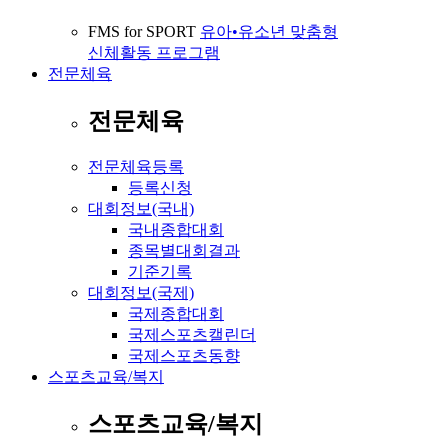
FMS for SPORT
유아•유소년 맞춤형
신체활동 프로그램
전문체육
전문체육
전문체육등록
등록신청
대회정보(국내)
국내종합대회
종목별대회결과
기준기록
대회정보(국제)
국제종합대회
국제스포츠캘린더
국제스포츠동향
스포츠교육/복지
스포츠교육/복지