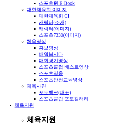
스포츠원 E-Book
대한체육회 이미지
대한체육회 CI
캐릭터(소개)
캐릭터(이미지)
스포츠7330(이미지)
체육영상
홍보영상
배워봅시다
대회경기영상
스포츠클럽 베스트영상
스포츠영웅
스포츠안전교육영상
체육사진
포토뱅크(대표)
스포츠클럽 포토갤러리
체육지원
체육지원