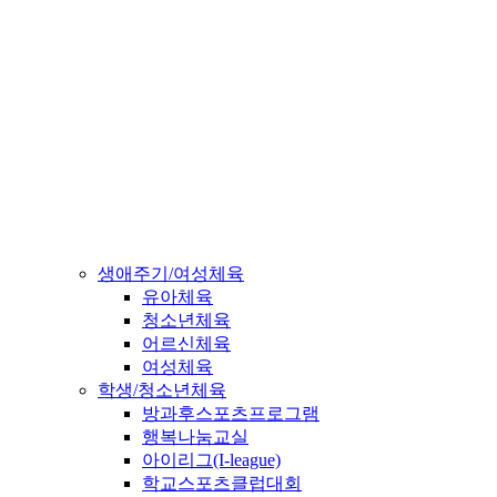
생애주기/여성체육
유아체육
청소년체육
어르신체육
여성체육
학생/청소년체육
방과후스포츠프로그램
행복나눔교실
아이리그(I-league)
학교스포츠클럽대회