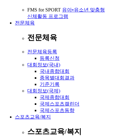
FMS for SPORT
유아•유소년 맞춤형
신체활동 프로그램
전문체육
전문체육
전문체육등록
등록신청
대회정보(국내)
국내종합대회
종목별대회결과
기준기록
대회정보(국제)
국제종합대회
국제스포츠캘린더
국제스포츠동향
스포츠교육/복지
스포츠교육/복지