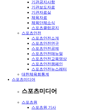
기관공지사항
기관보도자료
기관자료실
체육자료
체육단체소식
스포츠클럽공지
스포츠안전
스포츠안전소개
스포츠안전연구
스포츠안전공제
스포츠안전매뉴얼
스포츠안전교육영상
스포츠안전캠페인
스포츠안전뉴스레터
대한체육회통계
스포츠미디어
스포츠미디어
스포츠원
스포츠원 기사