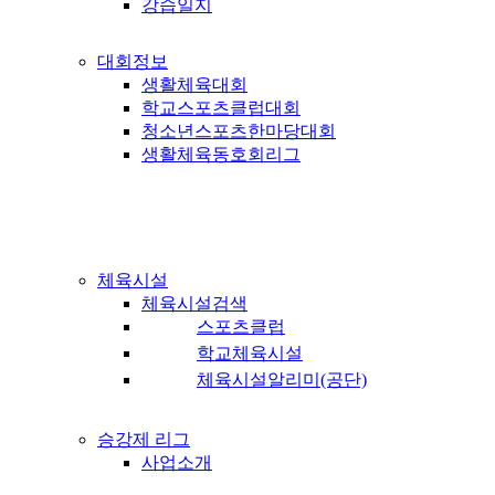
강습일지
대회정보
생활체육대회
학교스포츠클럽대회
청소년스포츠한마당대회
생활체육동호회리그
체육시설
체육시설검색
스포츠클럽
학교체육시설
체육시설알리미(공단)
승강제 리그
사업소개